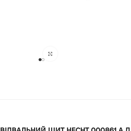
Клацніть, щоб збільшити
ВІДВАЛЬНИЙ ЩИТ HECHT 000861 A 