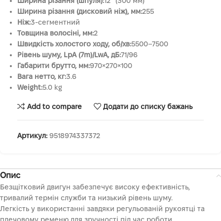
Ширина різання (шпуля):
12” (300 мм)
Ширина різання (дисковий ніж), мм:
255
Ніж:
3-сегментний
Товщина волосіні, мм:
2
Швидкість холостого ходу, об/хв:
5500–7500
Рівень шуму, LpA (7m)/LwA, дБ:
71/96
Габарити брутто, мм:
970×270×100
Вага нетто, кг:
3.6
Weight:
5.0 kg
Add to compare
Додати до списку бажань
Артикул:
9518974337372
Опис
Безщітковий двигун забезпечує високу ефективність,
тривалий термін служби та низький рівень шуму.
Легкість у використанні завдяки регульованій рукоятці та
плечовому ременю для зручності під час роботи.