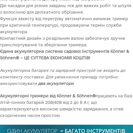
Дві насадки для різних завдань: ніж для важких робіт та шпуля
з волосінню для делікатного обрізання.
Функція захисту від перегріву автоматично вимикає тример
при критичній температурі, продовжуючи термін служби
акумулятора.
Компактний дизайн з роздільним валом забезпечує зручне
транспортування та зберігання тримера.
Єдина акумуляторна система садових інструментів Könner &
Söhnen® – ЦЕ СУТТЄВА ЕКОНОМІЯ КОШТІВ!
Акумуляторна батарея та зарядний пристрій не входять до
комплекту поставки. Для увімкнення приладу потрібно
використовувати
два акумулятори
.
Акумуляторні тримери від Könner & Söhnen®
працюють на базі
літій-іонних батарей 20В/40В від 2 до 8 А·г, що
характеризуються високою швидкістю заряджання, а отже
скороченим часом простою.