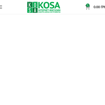
0
0.00
ГР