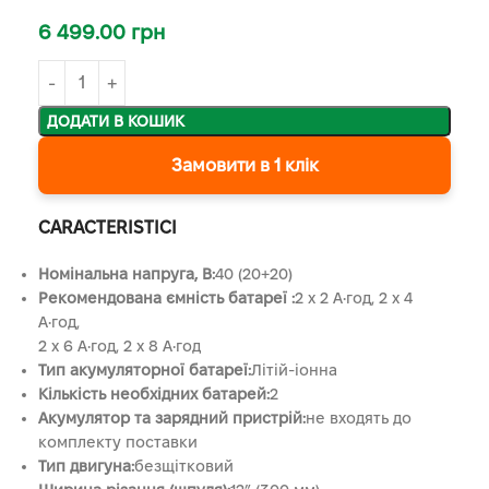
6 499.00
грн
ДОДАТИ В КОШИК
Замовити в 1 клік
CARACTERISTICI
Номінальна напруга, В:
40 (20+20)
Рекомендована ємність батареї :
2 x 2 А•год, 2 x 4
А•год,
2 x 6 А•год, 2 x 8 А•год
Тип акумуляторної батареї:
Літій-іонна
Кількість необхідних батарей:
2
Акумулятор та зарядний пристрій:
не входять до
комплекту поставки
Тип двигуна:
безщітковий