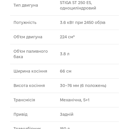
STIGA ST 250 ES,
Тип двигуна
одноциліндровий
Потужність
3.6 кВт при 2450 об/хв
Об’єм двигуна
224 см³
Об’єм паливного
3.8 л
бака
Ширина косіння
66 см
Висота косіння
30–76 мм (6 положень)
Трансмісія
Механічна, 5+1
Привід
Задній
Травозбірник
150 л