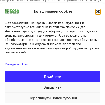
2000–2500 м².
Налаштування cookies
Головна перевага моделі — її компактність. Завдяки вузькому
радіусу повороту STIGA Combi 166 чудово почувається навіть
Щоб забезпечити найкращий досвід користування, ми
у тісних просторах між деревами, клумбами чи будівлями.
використовуємо технології на кшталт файлів cookie для
Попри невеликі розміри, трактор оснащений продуктивним
зберігання та/або доступу до інформації про пристрій. Надаючи
одноциліндровим двигуном STIGA ST 250 ES об’ємом 224 см³,
згоду на використання цих технологій, ви дозволяєте нам
обробляти дані, такі як поведінка під час перегляду або унікальні
що забезпечує стабільну роботу та економну витрату
ідентифікатори на цьому сайті. Відмова від згоди або її
пального.
відкликання може негативно вплинути на роботу деяких функцій
і можливостей.
Косильна дека шириною 66 см дозволяє швидко обробити
ділянку, а централізоване регулювання висоти косіння (6
Manage services
положень — від 30 до 76 мм) дає змогу адаптувати роботу під
будь-який тип газону. Збір трави відбувається у великий
травозбірник об’ємом 150 літрів, який легко знімається та
Прийняти
очищується.
Відхилити
Трактор садовий бензиновий STIGA Combi 166 обладнаний
ручною трансмісією з п’ятьма передачами вперед та однією
Переглянути налаштування
назад, що забезпечує необхідну гнучкість у русі. Зручне
99 999.00 грн
Купити
1 клік