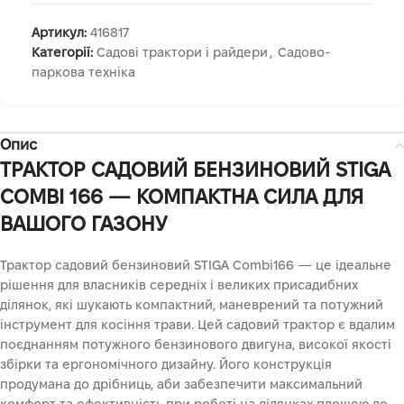
Артикул:
416817
Категорії:
Садові трактори і райдери
,
Садово-
паркова техніка
Опис
ТРАКТОР САДОВИЙ БЕНЗИНОВИЙ STIGA
COMBI 166 — КОМПАКТНА СИЛА ДЛЯ
ВАШОГО ГАЗОНУ
Трактор садовий бензиновий STIGA Combi166 — це ідеальне
рішення для власників середніх і великих присадибних
ділянок, які шукають компактний, маневрений та потужний
інструмент для косіння трави. Цей садовий трактор є вдалим
поєднанням потужного бензинового двигуна, високої якості
збірки та ергономічного дизайну. Його конструкція
продумана до дрібниць, аби забезпечити максимальний
комфорт та ефективність при роботі на ділянках площею до