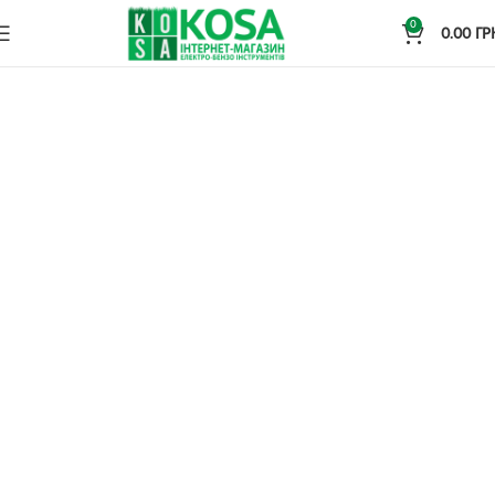
0
0.00
ГР