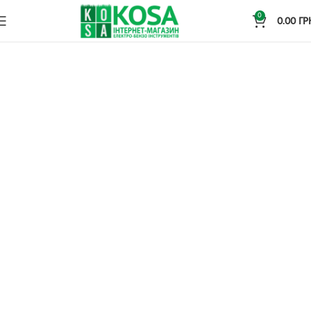
0
0.00
ГР