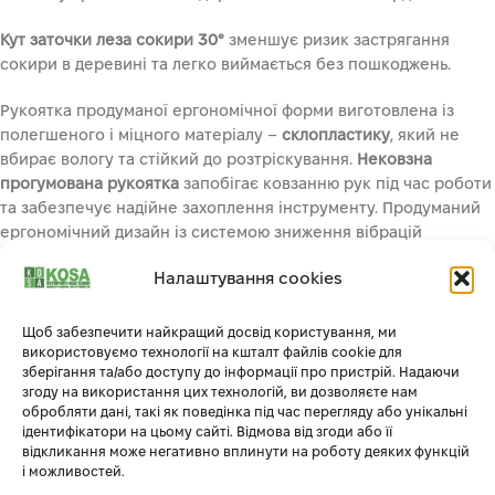
Кут заточки леза сокири
30°
зменшує ризик застрягання
сокири в деревині та легко виймається без пошкоджень.
Рукоятка продуманої ергономічної форми виготовлена із
полегшеного і міцного матеріалу –
склопластику
, який не
вбирає вологу та стійкий до розтріскування.
Нековзна
прогумована
рукоятка
запобігає ковзанню рук під час роботи
та забезпечує надійне захоплення інструменту. Продуманий
ергономічний дизайн із системою зниження вібрацій
зменшує силу віддачі
, які виникають при ударі, що значно
Налаштування cookies
зменшує навантаження на руки та зменшує втому рук, навіть
при тривалій роботі. Кінцева частина сокири має
гачкоподібну форму
, яка забезпечує кращий контроль
Щоб забезпечити найкращий досвід користування, ми
використовуємо технології на кшталт файлів cookie для
захоплення, і зменшує ризик зісковзування навіть при
зберігання та/або доступу до інформації про пристрій. Надаючи
нанесенні сильного удару.
згоду на використання цих технологій, ви дозволяєте нам
обробляти дані, такі як поведінка під час перегляду або унікальні
Сокира поставляється у
зручному пластиковому чохлі
із
ідентифікатори на цьому сайті. Відмова від згоди або її
кліпсою, що щільно закриває та надійно фіксує інструмент.
відкликання може негативно вплинути на роботу деяких функцій
і можливостей.
Ручка з вигинами дозволяє безпечно переносити чохол з