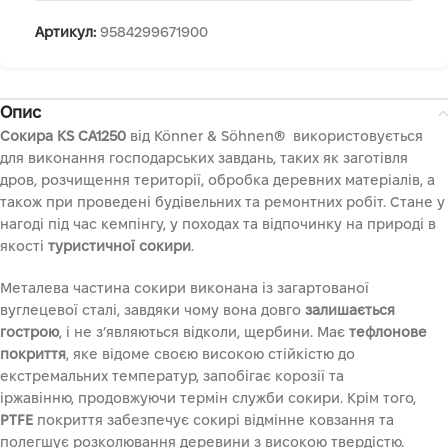
Артикул:
9584299671900
Опис
Сокира KS CA1250
від Könner & Söhnen® використовується
для виконання господарських завдань, таких як заготівля
дров, розчищення території, обробка деревних матеріалів, а
також при проведені будівельних та ремонтних робіт. Стане у
нагоді під час кемпінгу, у походах та відпочинку на природі в
якості
туристичної сокири
.
Металева частина сокири виконана із загартованої
вуглецевої сталі, завдяки чому вона довго
залишається
гострою
, і не з’являються відколи, щербини. Має
тефлонове
покриття
, яке відоме своєю високою стійкістю до
екстремальних температур, запобігає корозії та
іржавінню, продовжуючи термін служби сокири. Крім того,
PTFE
покриття забезпечує сокирі відмінне ковзання та
полегшує розколювання деревини з високою твердістю.