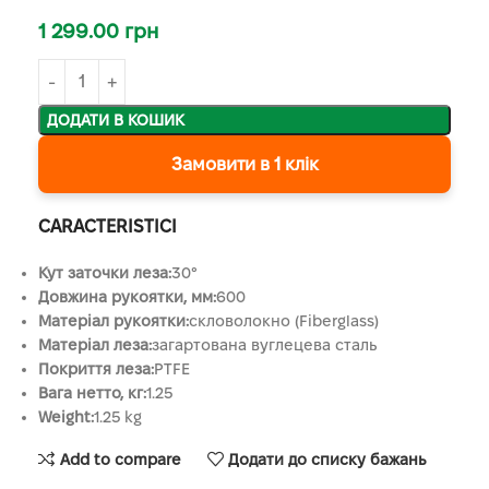
1 299.00
грн
ДОДАТИ В КОШИК
Замовити в 1 клік
CARACTERISTICI
Кут заточки леза:
30°
Довжина рукоятки, мм:
600
Матеріал рукоятки:
скловолокно (Fiberglass)
Матеріал леза:
загартована вуглецева сталь
Покриття леза:
PTFE
Вага нетто, кг:
1.25
Weight:
1.25 kg
Add to compare
Додати до списку бажань