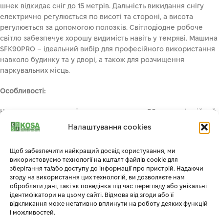
шнек відкидає сніг до 15 метрів. Дальність викидання снігу
електрично регулюється по висоті та стороні, а висота
регулюється за допомогою полозків. Світлодіодне робоче
світло забезпечує хорошу видимість навіть у темряві. Машина
SFK90PRO – ідеальний вибір для професійного використання
навколо будинку та у дворі, а також для розчищення
паркувальних місць.
Особливості:
На додаток до великої ширини очищення 90 см, професійний
снігоочисник вражає своєю міцною та довговічною
Налаштування cookies
конструкцією. Переваги, які виникли в результаті постійного
вдосконалення, такі як практичний електричний запуск,
Щоб забезпечити найкращий досвід користування, ми
перемикання ручок з підігрівом, роблять роботу ще більш
використовуємо технології на кшталт файлів cookie для
комфортною для користувача.
зберігання та/або доступу до інформації про пристрій. Надаючи
згоду на використання цих технологій, ви дозволяєте нам
обробляти дані, такі як поведінка під час перегляду або унікальні
ідентифікатори на цьому сайті. Відмова від згоди або її
Додаткова інформація
відкликання може негативно вплинути на роботу деяких функцій
і можливостей.