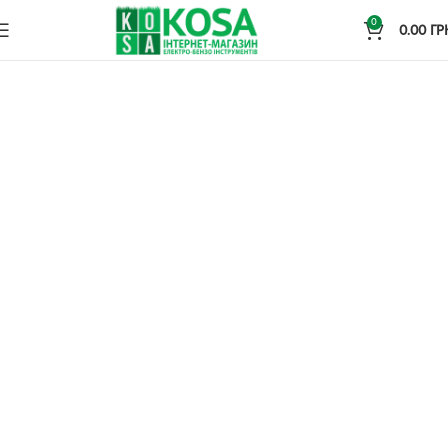
0
0.00
ГР