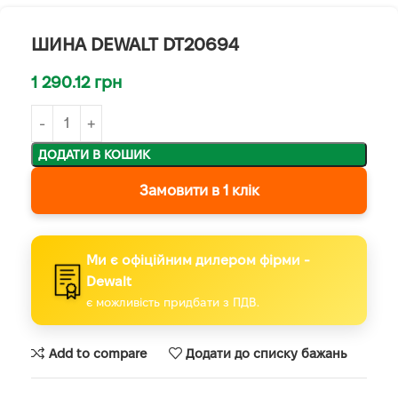
ШИНА DEWALT DT20694
1 290.12
грн
ДОДАТИ В КОШИК
Замовити в 1 клік
Ми є офіційним дилером фірми -
Dewalt
є можливість придбати з ПДВ.
Add to compare
Додати до списку бажань