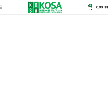
0
0.00
ГР