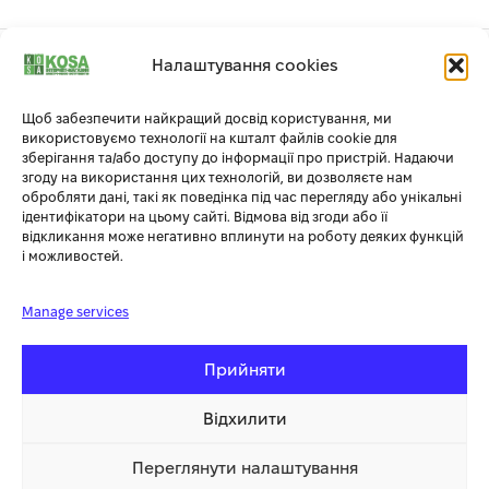
Налаштування cookies
1
Щоб забезпечити найкращий досвід користування, ми
використовуємо технології на кшталт файлів cookie для
зберігання та/або доступу до інформації про пристрій. Надаючи
згоду на використання цих технологій, ви дозволяєте нам
обробляти дані, такі як поведінка під час перегляду або унікальні
ідентифікатори на цьому сайті. Відмова від згоди або її
відкликання може негативно вплинути на роботу деяких функцій
і можливостей.
Manage services
Прийняти
Додаткова інформація
Відхилити
Переглянути налаштування
СУПУТНІ ТОВАРИ