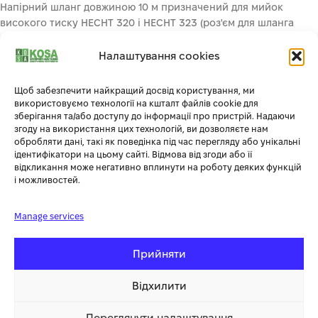
Напірний шланг довжиною 10 м призначений для мийок
високого тиску HECHT 320 і HECHT 323 (роз'єм для шланга
сумісний лише з цими машинами). Максимальна температура
води 60 °C, максимальний тиск 180 бар.
Налаштування cookies
Щоб забезпечити найкращий досвід користування, ми
Додаткова інформація
використовуємо технології на кшталт файлів cookie для
зберігання та/або доступу до інформації про пристрій. Надаючи
згоду на використання цих технологій, ви дозволяєте нам
обробляти дані, такі як поведінка під час перегляду або унікальні
СУПУТНІ ТОВАРИ
ідентифікатори на цьому сайті. Відмова від згоди або її
відкликання може негативно вплинути на роботу деяких функцій
і можливостей.
-19%
Manage services
Прийняти
Відхилити
Переглянути налаштування