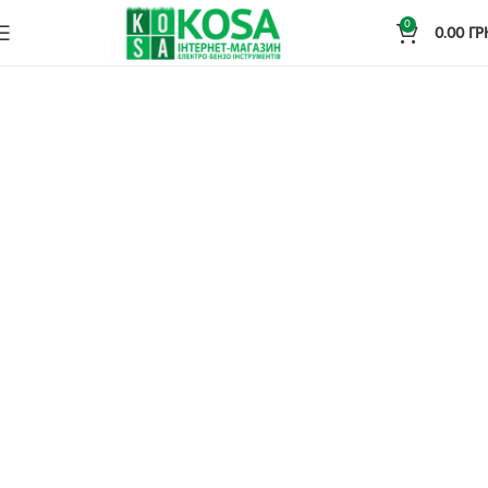
0
0.00
ГР