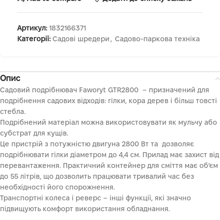
Артикул:
1832166371
Категорії:
Садові шредери
,
Садово-паркова техніка
Опис
Садовий подрібнювач Faworyt GTR2800 – призначений для
подрібнення садових відходів: гілки, кора дерев і більш товсті
стебла.
Подрібнений матеріал можна використовувати як мульчу або
субстрат для кущів.
Це пристрій з потужністю двигуна 2800 Вт та дозволяє
подрібнювати гілки діаметром до 4,4 см. Прилад має захист від
перевантаження. Практичний контейнер для сміття має об’єм
до 55 літрів, що дозволить працювати тривалий час без
необхідності його спорожнення.
Транспортні колеса і реверс – інші функції, які значно
підвищують комфорт використання обладнання.