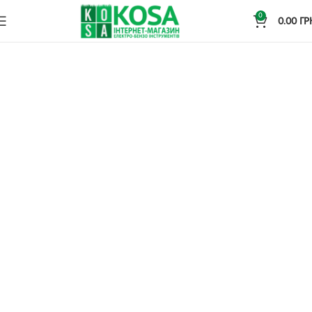
0
0.00
ГР