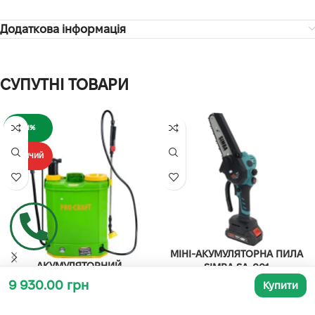
Додаткова інформація
СУПУТНІ ТОВАРИ
-11%
ГАРЯЧИЙ
МІНІ-АКУМУЛЯТОРНА ПИЛА
АКУМУЛЯТОРНИЙ
SIMBA SA-001
ОБПРИСКУВАЧ PROCRAFT AS-
9 930.00 грн
Купити
16/2 (2В1)
Ланцюгові пили
,
Акумуляторні пили
,
Садово-