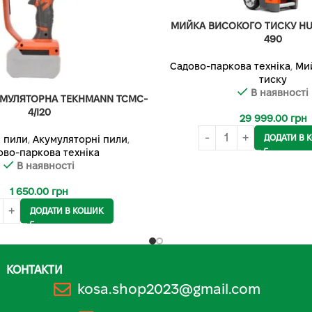
МИЙКА ВИСОКОГО ТИСКУ H
490
Садово-паркова техніка
,
Ми
тиску
В наявності
УМУЛЯТОРНА TEKHMANN TCMC-
4/I20
29 999.00
грн
ДОДАТИ В 
 пили
,
Акумуляторні пили
,
ово-паркова техніка
В наявності
1 650.00
грн
ДОДАТИ В КОШИК
КОНТАКТИ
kosa.shop2023@gmail.com