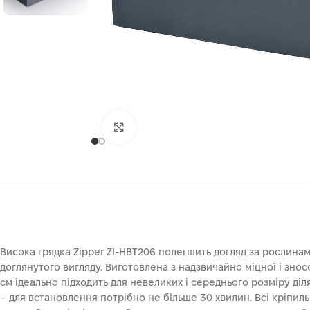
Клацніть, щоб збільшити
Висока грядка Zipper ZI-HBT206 полегшить догляд за рослинами
доглянутого вигляду. Виготовлена з надзвичайно міцної і зно
см ідеально підходить для невеликих і середнього розміру ді
– для встановлення потрібно не більше 30 хвилин. Всі кріпильн