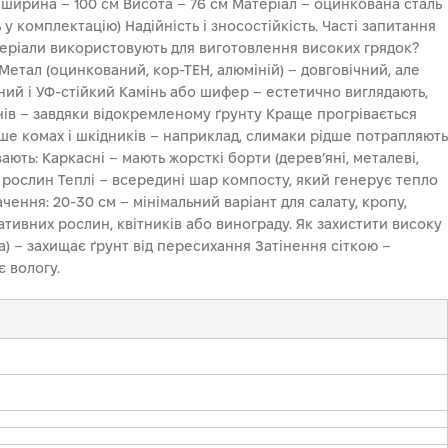
 ширина – 100 см Висота – 76 см Матеріал – оцинкована сталь
комплектацію) Надійність і зносостійкість. Часті запитання
матеріали використовують для виготовлення високих грядок?
Метал (оцинкований, кор-ТЕН, алюміній) – довговічний, але
існий і УФ-стійкий Камінь або шифер – естетично виглядають,
нів – завдяки відокремленому ґрунту Краще прогрівається
ше комах і шкідників – наприклад, слимаки рідше потрапляють
ають: Каркасні – мають жорсткі борти (дерев’яні, металеві,
х рослин Теплі – всередині шар компосту, який генерує тепло
ення: 20-30 см – мінімальний варіант для салату, кропу,
тивних рослин, квітників або винограду. Як захистити високу
ра) – захищає ґрунт від пересихання Затінення сіткою –
 вологу.