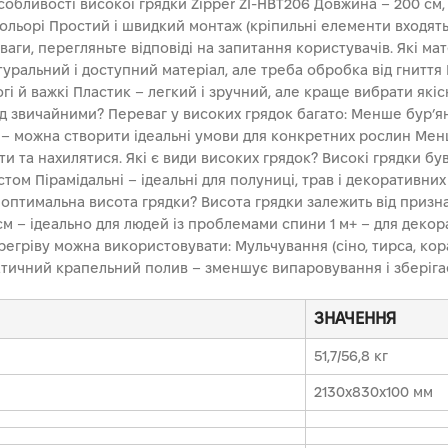
обливості високої грядки Zipper ZI-HBT206 Довжина – 200 см,
орі Простий і швидкий монтаж (кріпильні елементи входять у 
еваги, перегляньте відповіді на запитання користувачів. Які 
туральний і доступний матеріал, але треба обробка від гниття 
рогі й важкі Пластик – легкий і зручний, але краще вибрати як
ед звичайними? Переваг у високих грядок багато: Менше бур’я
 – можна створити ідеальні умови для конкретних рослин Мен
и та нахилятися. Які є види високих грядок? Високі грядки був
том Пірамідальні – ідеальні для полуниці, трав і декоративни
оптимальна висота грядки? Висота грядки залежить від признач
м – ідеально для людей із проблемами спини 1 м+ – для декора
перегріву можна використовувати: Мульчування (сіно, тирса, ко
тичний крапельний полив – зменшує випаровування і зберігає
ЗНАЧЕННЯ
51,7/56,8 кг
2130х830х100 мм