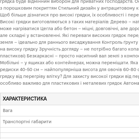
грядка буде відмінним вибором для приватних господарств. Ос
з порошковим покриттям Стильний дизайн у антрацитовому коль
Щоб більше дізнатися про високі грядки, їх особливості і пер
Високі грядки виготовляються з таких матеріалів: Дерево – на
може нагріватися Цегла або бетон – міцні, довговічні, але до
але складні у встановленні. Які переваги високих грядок пер
земля – ідеально для раннього висаджування Контроль ґрунту
на високу грядку Зручність догляду – не потрібно багато копат
пластикові) Безкаркасні – просто насипний вал землі з компос
Мобільні – у ящиках або контейнерах, можна переміщати. Яка 
редиски 40-50 см – найпопулярніша висота для овочів 60-80 с
грядку від перегріву влітку? Для захисту високої грядки від 
особливо важливо для пластикових і металевих грядок Автома
ХАРАКТЕРИСТИКА
Вага
Транспортні габарити