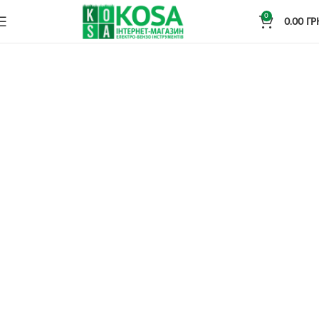
0
0.00
ГР