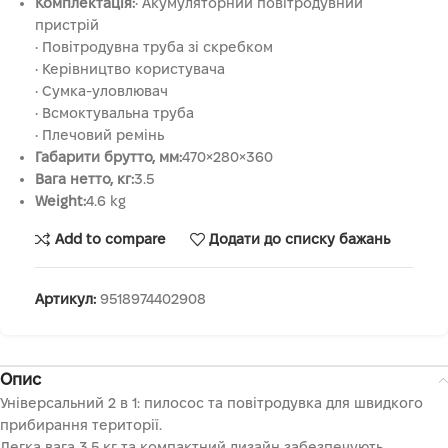
Комплектація:
• Акумуляторний повітродувний
пристрій
• Повітродувна труба зі скребком
• Керівництво користувача
• Сумка-уловлювач
• Всмоктувальна труба
• Плечовий ремінь
Габарити брутто, мм:
470×280×360
Вага нетто, кг:
3.5
Weight:
4.6 kg
Add to compare
Додати до списку бажань
Артикул:
9518974402908
Опис
Універсальний 2 в 1: пилосос та повітродувка для швидкого
прибирання території.
Легка вага 3.5 кг та компактний дизайн забезпечують