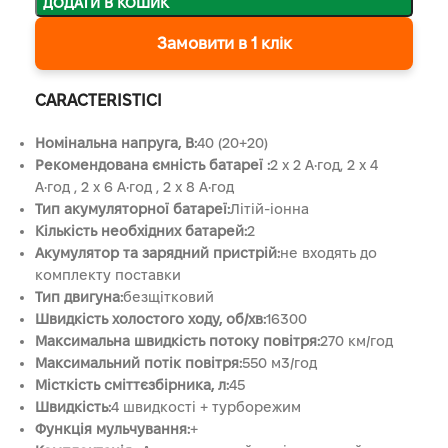
ДОДАТИ В КОШИК
Замовити в 1 клік
CARACTERISTICI
Номінальна напруга, В:
40 (20+20)
Рекомендована ємність батареї :
2 x 2 А•год, 2 x 4
А•год , 2 x 6 А•год , 2 x 8 А•год
Тип акумуляторної батареї:
Літій-іонна
Кількість необхідних батарей:
2
Акумулятор та зарядний пристрій:
не входять до
комплекту поставки
Тип двигуна:
безщітковий
Швидкість холостого ходу, об/хв:
16300
Максимальна швидкість потоку повітря:
270 км/год
Максимальний потік повітря:
550 м3/год
Місткість сміттєзбірника, л:
45
Швидкість:
4 швидкості + турборежим
Функція мульчування:
+