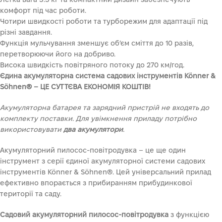
комфорт під час роботи.
Чотири швидкості роботи та турборежим для адаптації під
різні завдання.
Функція мульчування зменшує об’єм сміття до 10 разів,
перетворюючи його на добриво.
Висока швидкість повітряного потоку до 270 км/год.
Єдина акумуляторна система садових інструментів Könner &
Söhnen® – ЦЕ СУТТЄВА ЕКОНОМІЯ КОШТІВ!
Акумуляторна батарея та зарядний пристрій не входять до
комплекту поставки. Для увімкнення приладу потрібно
використовувати
два акумулятори
.
Акумуляторний пилосос-повітродувка – це ще один
інструмент з серії єдиної акумуляторної системи садових
інструментів Könner & Söhnen®. Цей універсальний прилад
ефективно впорається з прибиранням прибудинкової
території та саду.
Садовий акумуляторний пилосос-повітродувка
з функцією