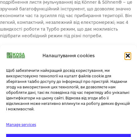
подрібнення листя (мульчування) від Könner & Söhnen® – це
зручний багатофункційний інструмент, що дозволяє значно
економити час та зусилля під час прибирання території. Він
легкий, компактний, незалежний від електромережі; має 4
швидкості роботи та Турбо режим, що дає можливість
підібрати необхідний режим під різні потреби.
Крім того, він максимально простий у використанні, легко
збирається та запускається, практично не потребує
Налаштування cookies
технічного обслуговування.
Щоб забезпечити найкращий досвід користування, ми
використовуємо технології на кшталт файлів cookie для
зберігання та/або доступу до інформації про пристрій. Надаючи
згоду на використання цих технологій, ви дозволяєте нам
обробляти дані, такі як поведінка під час перегляду або унікальні
ідентифікатори на цьому сайті. Відмова від згоди або її
ЕКОНОМІЧНА ВИГОДА
відкликання може негативно вплинути на роботу деяких функцій
і можливостей.
Вагому частину вартості акумуляторних інструментів
складають саме акумулятори, а можливість використовувати
Manage services
той самий акумулятор для декількох інструментів дозволяє
суттєво зекономити кошти. Універсальні акумулятори* Könner