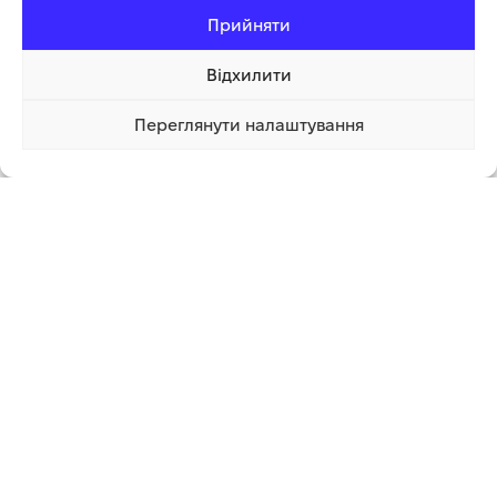
Прийняти
Відхилити
Переглянути налаштування
97 330.00 грн
Купити
АКУМУЛЯТОРНИЙ
ОБПРИСКУВАЧ PROCRAFT AS-
16/2 (2В1)
ОБПРИСКУВАЧ САДОВИЙ
Садово-паркова техніка
,
АКУМУЛЯТОРНИЙ DOZER CL-
Обприскувачі
12А
В наявності
Садово-паркова техніка
,
1 550.00
грн
1 750.00
грн
Обприскувачі
ДОДАТИ В КОШИК
В наявності
1 200.00
грн
1 450.00
грн
ДОДАТИ В КОШИК