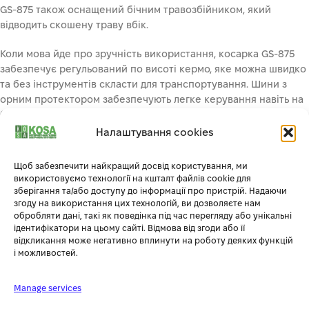
GS-875 також оснащений бічним травозбійником, який
відводить скошену траву вбік.
Коли мова йде про зручність використання, косарка GS-875
забезпечує регульований по висоті кермо, яке можна швидко
та без інструментів скласти для транспортування. Шини з
орним протектором забезпечують легке керування навіть на
бездоріжжі. GS-875 – це якісний продукт європейського
виробництва.
Налаштування cookies
Щоб забезпечити найкращий досвід користування, ми
Додаткова інформація
використовуємо технології на кшталт файлів cookie для
зберігання та/або доступу до інформації про пристрій. Надаючи
згоду на використання цих технологій, ви дозволяєте нам
обробляти дані, такі як поведінка під час перегляду або унікальні
СУПУТНІ ТОВАРИ
ідентифікатори на цьому сайті. Відмова від згоди або її
відкликання може негативно вплинути на роботу деяких функцій
і можливостей.
-11%
-17%
Manage services
ГАРЯЧИЙ
ГАРЯЧИЙ