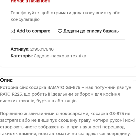
Немає в наявності
Телефонуйте щоб отримати додаткову знижку або
консультацію
Add to compare
Додати до списку бажань
Артикул:
2195017846
Категорія:
Садово-паркова техніка
Опис
Роторна сінокосарка BAMATO GS-875 – має потужний двигун
RATO R225, що робить її ідеальним вибором для косіння
високих газонів, бур’янів або кущів.
Порівняно зі звичайними сінокосарками, косарка GS-875 не
застрягає або не вищипує скошену траву. Чотири рухомі ножі
створюють чисте зображення, а при наявності перешкод,
таких як каміння, ножі автоматично складаються всередину.