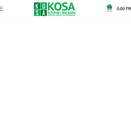
0
0.00
ГР