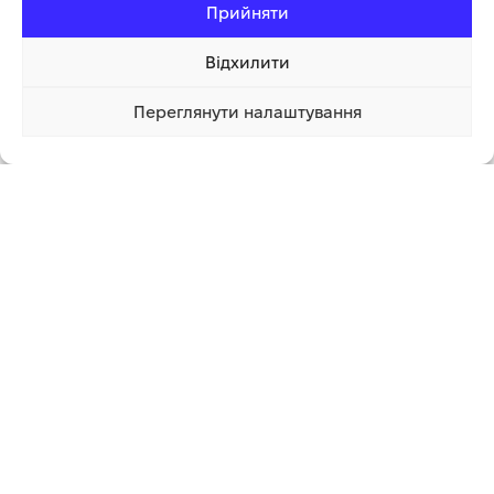
Прийняти
Відхилити
Переглянути налаштування
90 760.00 грн
Купити
АКУМУЛЯТОРНА ПИЛА
ОБПРИСКУВАЧ САДОВИЙ
HUSQVARNA 225I KIT
АКУМУЛЯТОРНИЙ GÄRTNER
GBS-16/12 V2.0
Ланцюгові пили
,
Акумуляторні пили
,
Садово-
Садово-паркова техніка
,
паркова техніка
Обприскувачі
В наявності
В наявності
1 889.00
грн
15 999.00
грн
ДОДАТИ В КОШИК
ДОДАТИ В КОШИК