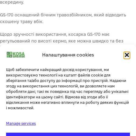
всередину.
GS-170 оснащений бічним травозбійником, який відводить
скошену траву вбік.
Щодо зручності використання, косарка GS-170 має
регульований по висоті кермо, яке можна швидко та без
інструментів скласти для транспортування. Шини з орним
протектором забезпечують легке керування навіть на
Налаштування cookies
бездоріжжі. Висока косарка для трави – це якісний продукт
європейського виробництва.
Щоб забезпечити найкращий досвід користування, ми
використовуємо технології на кшталт файлів cookie для
зберігання та/або доступу до інформації про пристрій. Надаючи
згоду на використання цих технологій, ви дозволяєте нам
Додаткова інформація
обробляти дані, такі як поведінка під час перегляду або унікальні
ідентифікатори на цьому сайті. Відмова від згоди або її
відкликання може негативно вплинути на роботу деяких функцій
і можливостей.
СУПУТНІ ТОВАРИ
Manage services
ГАРЯЧИЙ