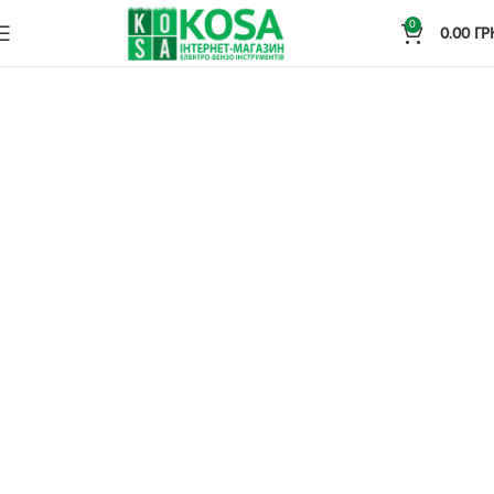
0
0.00
ГР