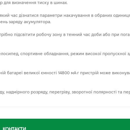
 для визначення тиску в шинах.
кий час дізнатися параметри накачування в обраних одиницях
вень заряду акумулятора.
отрібно підсвітити робочу зону в темний час доби або при пог
велосипед, спортивне обладнання, режим високої пропускної 
ій батареї великої ємності 14800 мА·г пристрій може виконув
, надмірного розряду, перегріву, зворотної полярності та пе
КОНТАКТИ