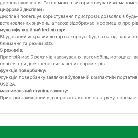
джерела живлення. Також можна використовувати як манометр
цифровий дисплей :
Дисплей полегшує користування пристроєм, дозволяє в будь-я
встановлених значень, а також відображає інформацію про рі
мультифункційний led-ліхтар:
Вбудований яскравий ліхтар на корпусі буде в нагоді, коли п
блимання та режим SOS.
5 режимів:
Пристрій має 5 режимів накачування: автомобіль, мотоцикл, 
повітря при досягненні визначених параметрів.
функція повербанку:
Функція повербанку завдяки вбудованій компактній портативн
USB 2А.
максимальний ступінь захисту:
Пристрій захищений від перевантаження по струму, перезаряду