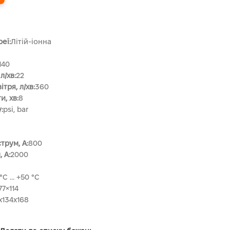
еї:
Літій-іонна
140
л/хв:
22
тря, л/хв:
360
, хв:
8
:
psi, bar
трум, А:
800
 А:
2000
 °C … +50 °C
77×114
x134x168