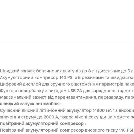
Швидкий запуск бензинових двигунів до 8 л і дизельних до 5 л
Акумуляторний компресор 140 PSI з 5 режимами та швидкістю 
Цифровий дисплей для зручного відстеження параметрів накач
Функція повербанку з виходом USB 2А для заряджання гаджеті
Максимальний захист від перенавантаження, перезаряду, перег
швидкий запуск автомобіля:
Сучасний якісний літій-іонний акумулятор 14800 мА·г з високи
значення струму до 2000 А, тож за лічені секунди ви можете з
повітряний акумуляторний компресор :
Повітряний акумуляторний компресор високого тиску 140 PSI 