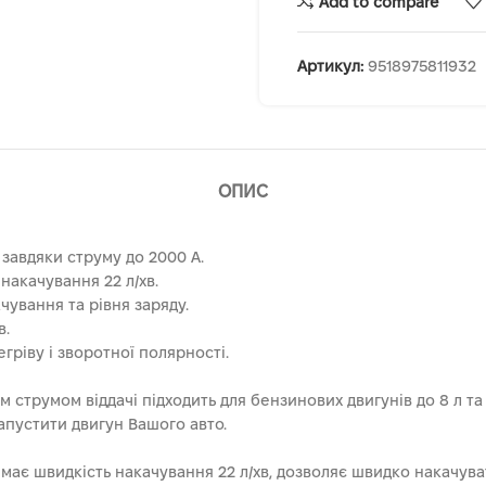
Add to compare
Артикул:
9518975811932
ОПИС
 завдяки струму до 2000 А.
накачування 22 л/хв.
ування та рівня заряду.
в.
ріву і зворотної полярності.
м струмом віддачі підходить для бензинових двигунів до 8 л та
апустити двигун Вашого авто.
має швидкість накачування 22 л/хв, дозволяє швидко накачува