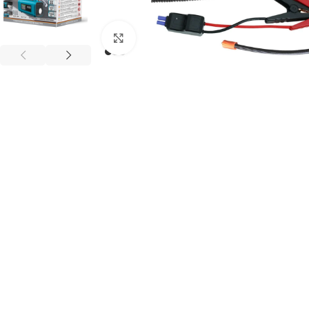
Клацніть, щоб збільшити