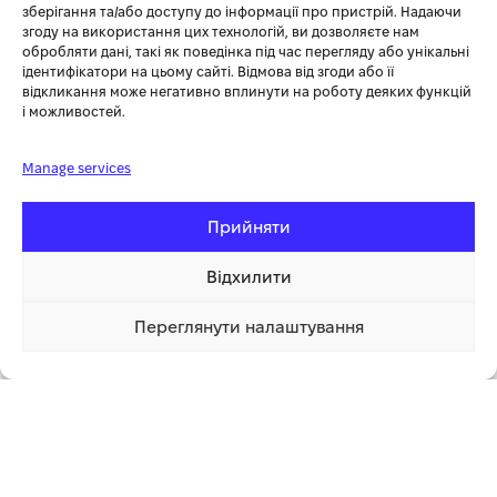
зберігання та/або доступу до інформації про пристрій. Надаючи
ГАРЯЧИЙ
згоду на використання цих технологій, ви дозволяєте нам
обробляти дані, такі як поведінка під час перегляду або унікальні
ідентифікатори на цьому сайті. Відмова від згоди або її
відкликання може негативно вплинути на роботу деяких функцій
і можливостей.
Manage services
Прийняти
АКУМУЛЯТОРНА ПИЛА
ОБПРИСКУВАЧ САДОВИЙ
HUSQVARNA 225I KIT
АКУМУЛЯТОРНИЙ GÄRTNER
Відхилити
GBS-16/12 V2.0
Ланцюгові пили
,
Акумуляторні пили
,
Садово-
Садово-паркова техніка
,
Переглянути налаштування
паркова техніка
Обприскувачі
6 720.00 грн
Купити
1 клік
В наявності
В наявності
1 889.00
грн
15 999.00
грн
ДОДАТИ В КОШИК
ДОДАТИ В КОШИК