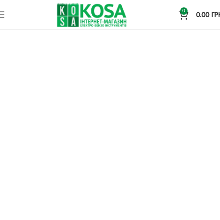
0
0.00
ГР