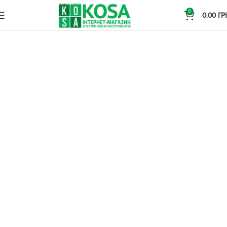
0
0.00
ГР