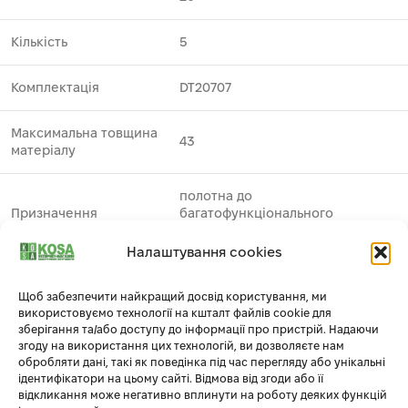
Кількість
5
Комплектація
DT20707
Максимальна товщина
43
матеріалу
полотна до
Призначення
багатофункціонального
інструменту
Налаштування cookies
Особливі властивості
підвищений ресурс
Щоб забезпечити найкращий досвід користування, ми
використовуємо технології на кшталт файлів cookie для
Застосування
метал
1
зберігання та/або доступу до інформації про пристрій. Надаючи
згоду на використання цих технологій, ви дозволяєте нам
обробляти дані, такі як поведінка під час перегляду або унікальні
Виробник
DeWALT
ідентифікатори на цьому сайті. Відмова від згоди або її
відкликання може негативно вплинути на роботу деяких функцій