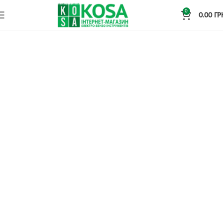
0
0.00
ГР