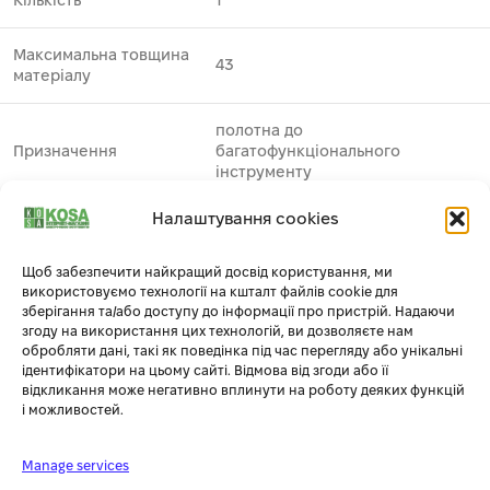
Кількість
1
Максимальна товщина
43
матеріалу
полотна до
Призначення
багатофункціонального
інструменту
Налаштування cookies
Особливі властивості
висока швидкість різу
Щоб забезпечити найкращий досвід користування, ми
Застосування
деревина
використовуємо технології на кшталт файлів cookie для
зберігання та/або доступу до інформації про пристрій. Надаючи
згоду на використання цих технологій, ви дозволяєте нам
Виробник
DeWALT
1
обробляти дані, такі як поведінка під час перегляду або унікальні
ідентифікатори на цьому сайті. Відмова від згоди або її
Тип
полотно пиляльне по деревині
відкликання може негативно вплинути на роботу деяких функцій
і можливостей.
Упаковка
блістер
Manage services