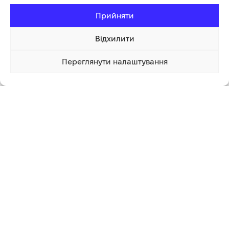
Прийняти
Відхилити
Переглянути налаштування
671.32 грн
Купити
1 клік
Додаткова інформація
СУПУТНІ ТОВАРИ
-43%