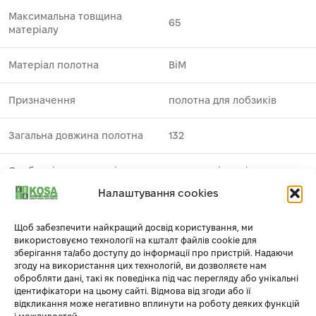
Максимальна товщина
65
матеріалу
Матеріал полотна
BiM
Призначення
полотна для лобзиків
Загальна довжина полотна
132
Особливі властивості
висока якість різу
Налаштування cookies
деревина ⁄ металевий
Застосування
профіль
1
Щоб забезпечити найкращий досвід користування, ми
використовуємо технології на кшталт файлів cookie для
зберігання та/або доступу до інформації про пристрій. Надаючи
Виробник
DeWALT
згоду на використання цих технологій, ви дозволяєте нам
обробляти дані, такі як поведінка під час перегляду або унікальні
Робоча довжина полотна
101
ідентифікатори на цьому сайті. Відмова від згоди або її
відкликання може негативно вплинути на роботу деяких функцій