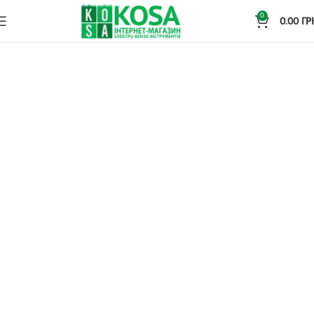
0
0.00
ГР