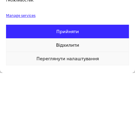
і можливостей.
Серія
PROGRESSOR
Manage services
полотна пиляльны
Тип
універсальні
Прийняти
Тип різання
прямий
Відхилити
Упаковка
блістер
Переглянути налаштування
1 002.04 грн
Купити
1 клік
Додаткова інформація
СУПУТНІ ТОВАРИ