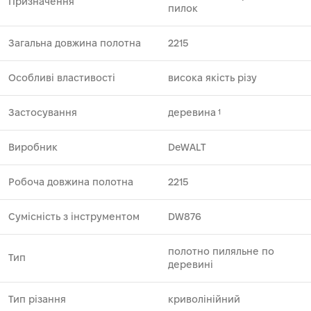
Призначення
пилок
Загальна довжина полотна
2215
Особливі властивості
висока якість різу
Застосування
деревина
1
Виробник
DeWALT
Робоча довжина полотна
2215
Сумісність з інструментом
DW876
полотно пиляльне по
Тип
деревині
Тип різання
криволінійний