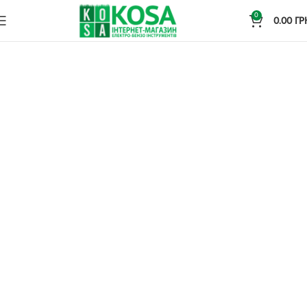
0
0.00
ГР