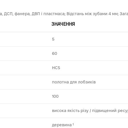
 ДСП, фанера, ДВП і пластмаса; Відстань між зубами 4 мм; Заг
ЗНАЧЕННЯ
5
60
HCS
полотна для лобзиків
100
висока якість різу ⁄ підвищений рес
деревина
1