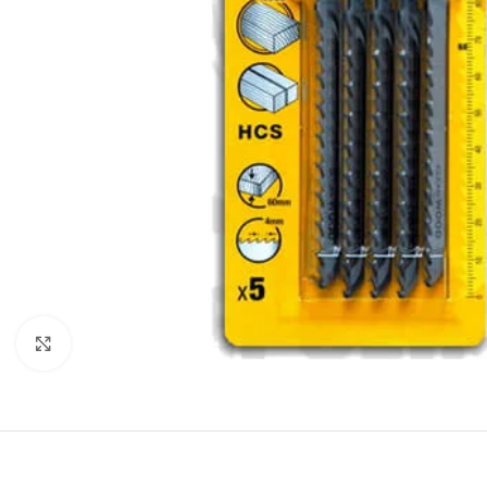
Клацніть, щоб збільшити