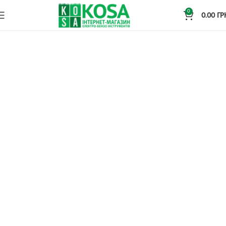
0
0.00
ГР