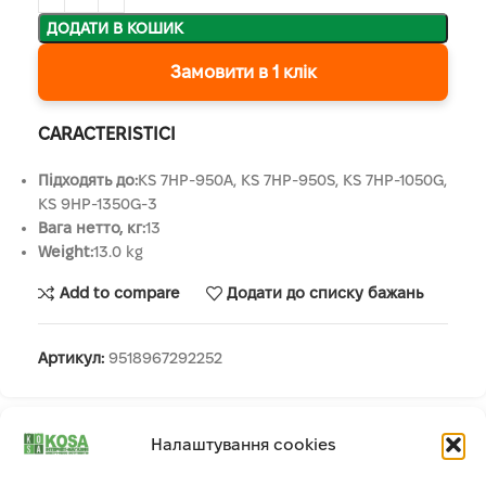
ДОДАТИ В КОШИК
Замовити в 1 клік
CARACTERISTICI
Підходять до:
KS 7HP-950A, KS 7HP-950S, KS 7HP-1050G,
KS 9HP-1350G-3
Вага нетто, кг:
13
Weight:
13.0 kg
Add to compare
Додати до списку бажань
Артикул:
9518967292252
Налаштування cookies
Опис
Регульований плуг KS DP1 ідеально підходить для бензинових