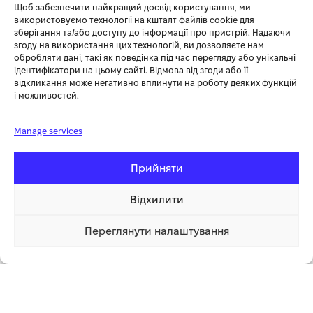
культиваторів TM «Könner & Söhnen»
Щоб забезпечити найкращий досвід користування, ми
Оптимальна вага 13 кг для зручного та ефективного
використовуємо технології на кшталт файлів cookie для
зберігання та/або доступу до інформації про пристрій. Надаючи
використання
згоду на використання цих технологій, ви дозволяєте нам
Сумісний з моделями KS 7HP-1050G та KS 9HP-1350G-3.
обробляти дані, такі як поведінка під час перегляду або унікальні
Регульовані параметри дозволяють налаштувати глибину
ідентифікатори на цьому сайті. Відмова від згоди або її
обробки ґрунту
відкликання може негативно вплинути на роботу деяких функцій
і можливостей.
Висока міцність сталі забезпечує тривалий термін служби
Manage services
Прийняти
Відхилити
Переглянути налаштування
5 099.00 грн
Купити
1 клік