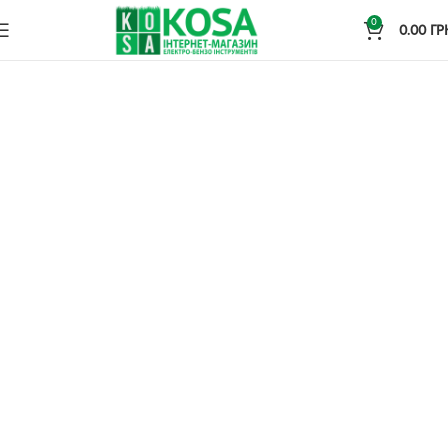
0
0.00
ГР