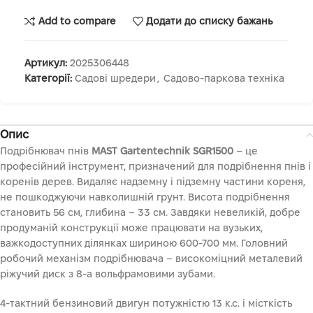
Add to compare
Додати до списку бажань
Артикул:
2025306448
Категорії:
Садові шредери
,
Садово-паркова техніка
Опис
Подрібнювач пнів
MAST Gartentechnik SGR1500
– це
професійний інструмент, призначений для подрібнення пнів і
коренів дерев. Видаляє надземну і підземну частини кореня,
не пошкоджуючи навколишній грунт. Висота подрібнення
становить 56 см, глибина – 33 см. Завдяки невеликій, добре
продуманій конструкції може працювати на вузьких,
важкодоступних ділянках шириною 600-700 мм. Головний
робочий механізм подрібнювача – високоміцний металевий
ріжучий диск з 8-а вольфрамовими зубами.
4-тактний бензиновий двигун потужністю 13 к.с. і місткість