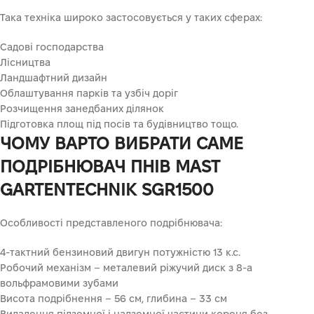
Така техніка широко застосовується у таких сферах:
Садові господарства
Лісництва
Ландшафтний дизайн
Облаштування парків та узбіч доріг
Розчищення занедбаних ділянок
Підготовка площ під посів та будівництво тощо.
ЧОМУ ВАРТО ВИБРАТИ САМЕ
ПОДРІБНЮВАЧ ПНІВ MAST
GARTENTECHNIK SGR1500
Особливості представленого подрібнювача:
4-тактний бензиновий двигун потужністю 13 к.с.
Робочий механізм – металевий ріжучий диск з 8-а
вольфрамовими зубами
Висота подрібнення – 56 см, глибина – 33 см
Видалення підземної і надземної частини кореня без