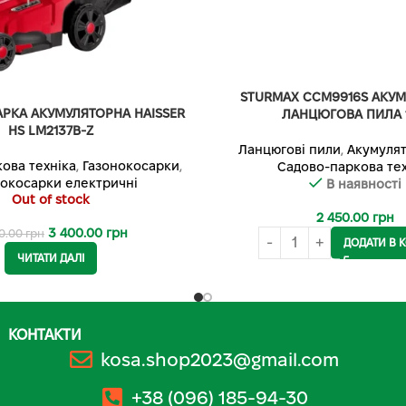
STURMAX CCM9916S АКУ
РКА АКУМУЛЯТОРНА HAISSER
ЛАНЦЮГОВА ПИЛА 1
HS LM2137B-Z
Ланцюгові пили
,
Акумулят
ова техніка
,
Газонокосарки
,
Садово-паркова тех
нокосарки електричні
В наявності
Out of stock
2 450.00
грн
3 400.00
грн
0.00
грн
ДОДАТИ В 
ЧИТАТИ ДАЛІ
КОНТАКТИ
kosa.shop2023@gmail.com
+38 (096) 185-94-30