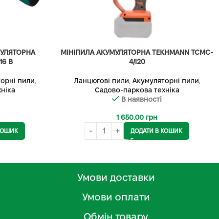
МУЛЯТОРНА
МІНІПИЛА АКУМУЛЯТОРНА TEKHMANN TCMC-
6 В
4/I20
орні пили
,
Ланцюгові пили
,
Акумуляторні пили
,
ніка
Садово-паркова техніка
В наявності
1 650.00
грн
КОШИК
ДОДАТИ В КОШИК
Умови доставки
Умови оплати
Обмін товару