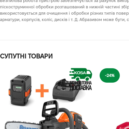
Безпилова робота пристрою забезпечується за рахунок вико
піскоструминної обробки розташований в нижній частині збі
використовується для очищення і обробки різних типів поверх
арматури, корпусів, коліс, дисків і т. Д. Абразивом може бути,
СУПУТНІ ТОВАРИ
-24%