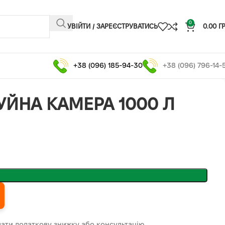
0
УВІЙТИ / ЗАРЕЄСТРУВАТИСЬ
0.00
Г
+38 (096) 185-94-30
+38 (096) 796-14-
УЙНА КАМЕРА 1000 Л
ати додаткову знижку або консультацію