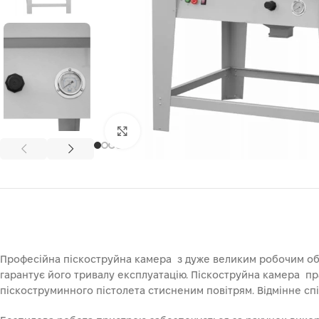
Клацніть, щоб збільшити
Професійна піскоструйна камера з дуже великим робочим об`
гарантує його тривалу експлуатацію. Піскоструйна камера пра
піскоструминного пістолета стисненим повітрям. Відмінне спі