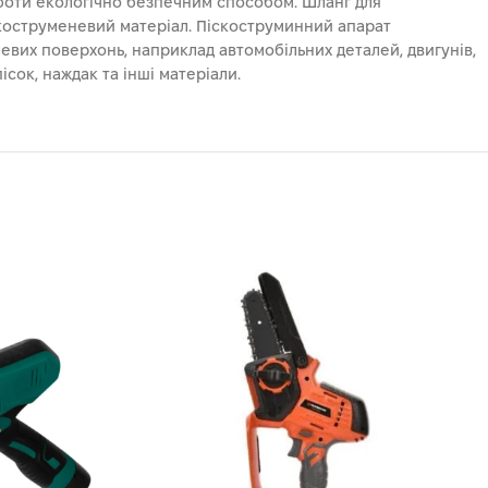
боти екологічно безпечним способом. Шланг для
скоструменевий матеріал. Піскоструминний апарат
левих поверхонь, наприклад автомобільних деталей, двигунів,
пісок, наждак та інші матеріали.