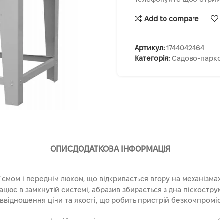
Add to compare
Артикул:
1744042464
Категорія:
Садово-парко
ОПИС
ДОДАТКОВА ІНФОРМАЦІЯ
ємом і переднім люком, що відкривається вгору на механізма
цює в замкнутій системі, абразив збирається з дна піскостру
ввідношення ціни та якості, що робить пристрій безкомпромісн