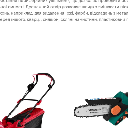
ристання периферійних ущільнень, що дозволяє проводити ро
рної ємності. Дренажний отвір дозволяє швидко змінювати пі
онь, наприклад, для видалення іржі, фарби, відкладень з мета
 серед іншого, кварц. , силікон, скляні намистини, пластиковий 