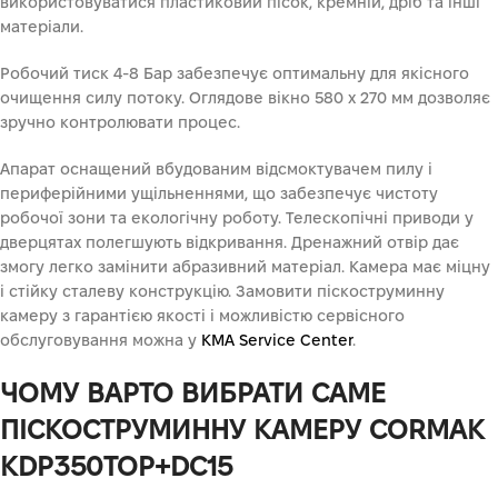
використовуватися пластиковий пісок, кремній, дріб та інші
матеріали.
Робочий тиск 4-8 Бар забезпечує оптимальну для якісного
очищення силу потоку. Оглядове вікно 580 х 270 мм дозволяє
зручно контролювати процес.
Апарат оснащений вбудованим відсмоктувачем пилу і
периферійними ущільненнями, що забезпечує чистоту
робочої зони та екологічну роботу. Телескопічні приводи у
дверцятах полегшують відкривання. Дренажний отвір дає
змогу легко замінити абразивний матеріал. Камера має міцну
і стійку сталеву конструкцію. Замовити піскоструминну
камеру з гарантією якості і можливістю сервісного
обслуговування можна у
KMA Service Center
.
ЧОМУ ВАРТО ВИБРАТИ САМЕ
ПІСКОСТРУМИННУ КАМЕРУ CORMAK
KDP350TOP+DC15