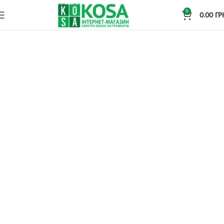
0
0.00
ГР