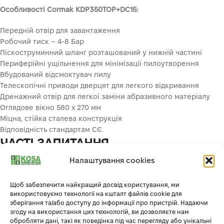
Особливості Cormak KDP350TOP+DC15:
Передній отвір для завантаження
Робочий тиск – 4-8 Бар
Піскоструминний шланг розташований у нижній частині
Периферійні ущільнення для мінімізації пилоутворення
Вбудований відсмоктувач пилу
Телескопічні приводи дверцят для легкого відкривання
Дренажний отвір для легкої заміни абразивного матеріалу
Оглядове вікно 580 х 270 мм
Міцна, стійка сталева конструкція
Відповідність стандартам СЄ.
ЧАСТІ ЗАПИТАННЯ
Налаштування cookies
Пропонуємо переглянути відповіді на запитання про
піскоструминні камери.
Щоб забезпечити найкращий досвід користування, ми
використовуємо технології на кшталт файлів cookie для
ЯК ЧАСТО ПОТРІБНО ЗМІНЮВАТИ
зберігання та/або доступу до інформації про пристрій. Надаючи
згоду на використання цих технологій, ви дозволяєте нам
АБРАЗИВ У ПІСКОСТРУМИННІЙ КАМЕРІ?
обробляти дані, такі як поведінка під час перегляду або унікальні