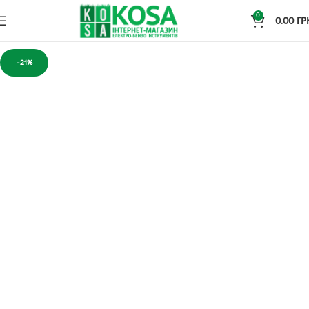
0
0.00
ГР
-21%