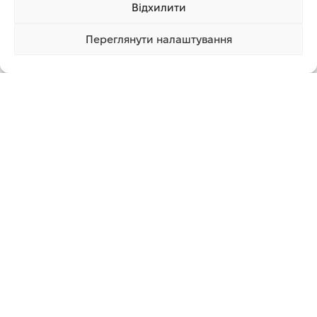
Відхилити
Вхід: 230 В ~ 50 Гц
Вихід: 12 В постійного струму – 2 А
У комплекті
Переглянути налаштування
2 410.00 грн
Купити
1 клік
1 900.00 грн
Насадка
Захисна маска
Шланг з ручкою
Запасні шайби
Блок живлення для зарядки
Бак з вимірювальним скляним стаканом
Додаткова інформація
СУПУТНІ ТОВАРИ
-17%
ГАРЯЧИЙ