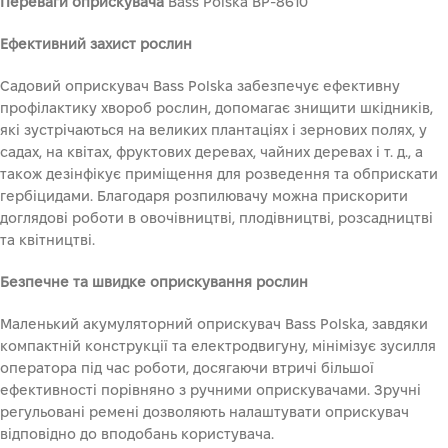
Переваги оприскувача
Bass Polska BP-8610
Ефективний захист рослин
Садовий оприскувач Bass Polska забезпечує ефективну
профілактику хвороб рослин, допомагає знищити шкідників,
які зустрічаються на великих плантаціях і зернових полях, у
садах, на квітах, фруктових деревах, чайних деревах і т. д., а
також дезінфікує приміщення для розведення та обприскати
гербіцидами. Благодаря розпилювачу можна прискорити
доглядові роботи в овочівництві, плодівництві, розсадництві
та квітництві.
Безпечне та швидке оприскування рослин
Маленький акумуляторний оприскувач Bass Polska, завдяки
компактній конструкції та електродвигуну, мінімізує зусилля
оператора під час роботи, досягаючи втричі більшої
ефективності порівняно з ручними оприскувачами. Зручні
регульовані ремені дозволяють налаштувати оприскувач
відповідно до вподобань користувача.