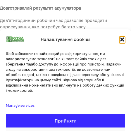
Довготривалий результат акумулятора
Дев’ятигодинний робочий час дозволяє проводити
оприскування, яке потребує багато часу.
Висока якість
Налаштування cookies
Мембранний насос оснащений запобіжним клапаном, який
Щоб забезпечити найкращий досвід користування, ми
автоматично обмежує тиск в системі. Легко очищається та
використовуємо технології на кшталт файлів cookie для
встановлюється, потрійний внутрішній фільтр запобігає
зберігання та/або доступу до інформації про пристрій. Надаючи
згоду на використання цих технологій, ви дозволяєте нам
засміченню насадки. Система попередження про низьку
обробляти дані, такі як поведінка під час перегляду або унікальні
напругу захищає акумулятор від пошкодження.
ідентифікатори на цьому сайті. Відмова від згоди або її
відкликання може негативно вплинути на роботу деяких функцій
Технічні дані
і можливостей.
Об’єм бака: 10 літрів
Manage services
Час роботи: 2,5 години
Акумулятор: 12 В 10 Ач
Прийняти
Максимальний тиск: 0,4-0,45 МПа
Джерело живлення: