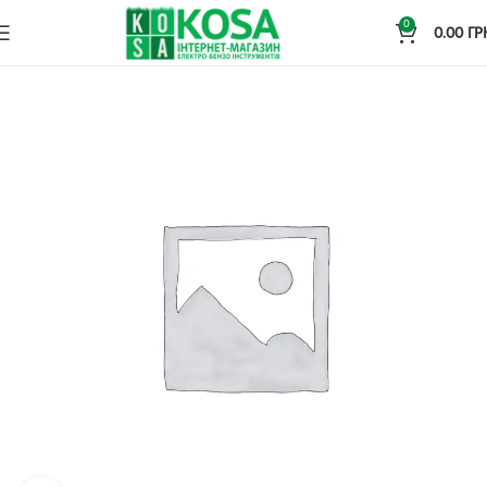
0
0.00
ГР