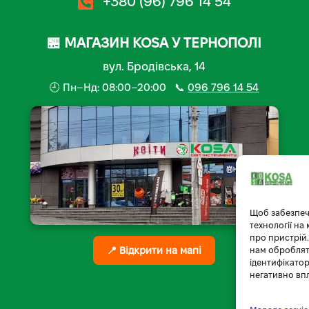
+380 (96) 796 14 54
🏪 МАГАЗИН KOSA У ТЕРНОПОЛІ
вул. Бродівська, 14
🕘 Пн–Нд: 08:00–20:00 📞
096 796 14 54
Щоб забезпеч
технології на
про пристрій.
📍 Відкрити на мапі
нам обробляти
ідентифікатор
негативно вп