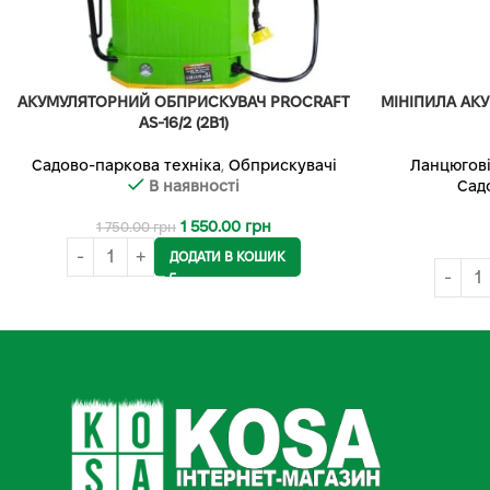
АКУМУЛЯТОРНИЙ ОБПРИСКУВАЧ PROCRAFT
МІНІПИЛА АК
AS-16/2 (2В1)
Садово-паркова техніка
,
Обприскувачі
Ланцюгові
В наявності
Сад
1 550.00
грн
1 750.00
грн
ДОДАТИ В КОШИК