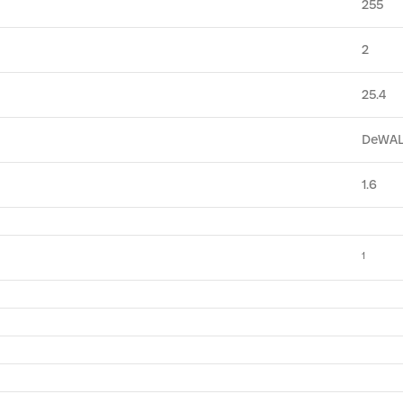
255
2
25.4
DeWAL
1.6
1