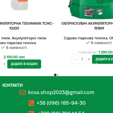
УМУЛЯТОРНА TEKHMANN TCMC-
ОБПРИСКУВАЧ АКУМУЛЯТОР
10/I20
1516M
 пили
,
Акумуляторні пили
,
Садово-паркова техніка
,
О
ово-паркова техніка
В наявності
В наявності
1 290.0
1 600.00
грн
2 100.00
грн
ДОДАТИ В 
ДОДАТИ В КОШИК
КОНТАКТИ
kosa.shop2023@gmail.com
+38 (096) 185-94-30