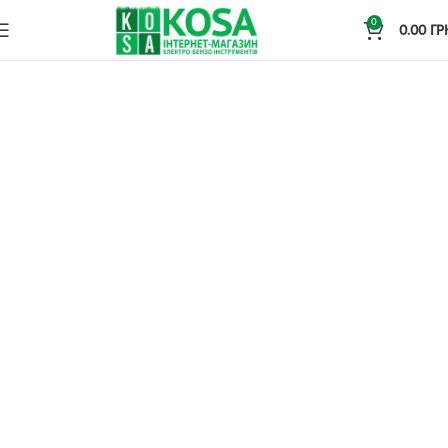
0
0.00
ГР