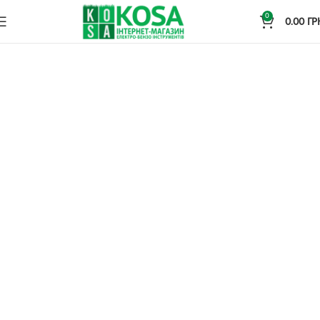
0
0.00
ГР