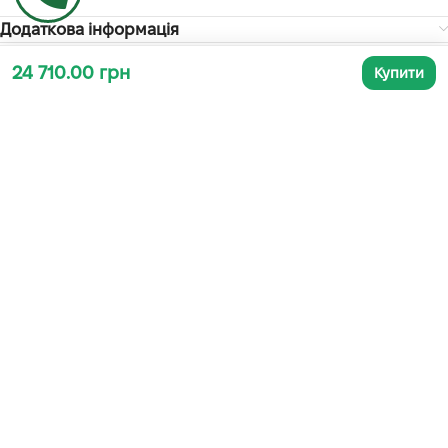
Додаткова інформація
24 710.00 грн
Купити
СУПУТНІ ТОВАРИ
-11%
ГАРЯЧИЙ
МІНІ-АКУМУЛЯТОРНА ПИЛА
АКУМУЛЯТОРНИЙ
SIMBA SA-001
ОБПРИСКУВАЧ PROCRAFT AS-
16/2 (2В1)
Ланцюгові пили
,
Акумуляторні пили
,
Садово-
Садово-паркова техніка
,
паркова техніка
,