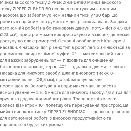
Мийка високого тиску ZIPPER ZI-BHDR180 Мийка високого
тиску ZIPPER ZI-BHDR180 оснащена потужним латунним
насосом, що забезпечує номінальний тиск у 180 бар, що
робить її надійним інструментом для різних завдань. Завдяки
автономній роботі на бензиновому двигуні потужністю 4,5 кВт
(223 см³), пристрій можна використовувати в місцях, де немає
доступу до електромережі. Основні особливості: Кольорові
насадки: 4 насадки для різних типів робіт легко змінюються за
допомогою швидкознімної муфти: 0° — максимальний тиск
для важких забруднень. 15° — підходить для очищення
бетонних поверхонь, терас. 40° — ідеально для миття вікон.
Насадка для миючого засобу. Шланг високого тиску: 8-
метровий шланг (Ø6,3 мм), що забезпечує вільне
переміщення. Всмоктування води: максимальна висота
всмоктування — 2 м. Ємність для миючого засобу: 1,6 літра для
зручного додавання мийних рідин. Транспортні колеса:
колеса діаметром 10″ полегшують пересування пристрою. Ця
мийка високого тиску ZIPPER ZI-BHDR180 — ідеальне рішення
для автономної роботи з високою продуктивністю та
надійністю в будь-яких умовах.