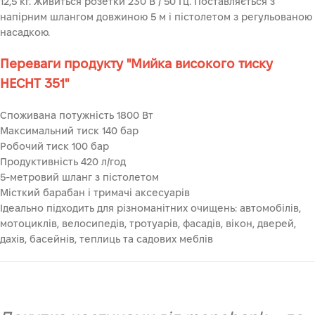
12,5 кг.
Живиться
розетки 230 В / 50 Гц.
Поставляється з
напірним шлангом довжиною 5 м і пістолетом з регульованою
насадкою.
Переваги продукту ''Мийка високого тиску
HECHT 351''
Споживана потужність 1800 Вт
Максимальний тиск 140 бар
Робочий тиск 100 бар
Продуктивність 420 л/год
5-метровий шланг з пістолетом
Місткий барабан і тримачі аксесуарів
Ідеально підходить для різноманітних очищень: автомобілів,
мотоциклів, велосипедів, тротуарів, фасадів, вікон, дверей,
дахів, басейнів, теплиць та садових меблів