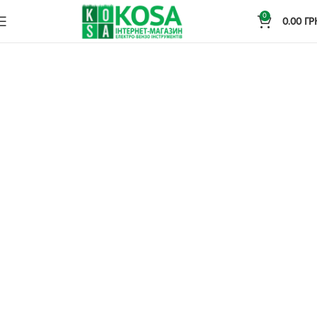
0
0.00
ГР