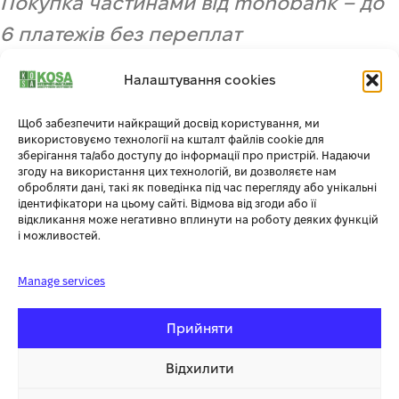
Покупка частинами від monobank – до
6 платежів без переплат
купити тример
HECHT 351
від офіційного постачальника до 6 платежів
Налаштування cookies
без переплат
Щоб забезпечити найкращий досвід користування, ми
використовуємо технології на кшталт файлів cookie для
зберігання та/або доступу до інформації про пристрій. Надаючи
згоду на використання цих технологій, ви дозволяєте нам
обробляти дані, такі як поведінка під час перегляду або унікальні
Переваги офіційного представництва
ідентифікатори на цьому сайті. Відмова від згоди або її
відкликання може негативно вплинути на роботу деяких функцій
HECHT в Україні
і можливостей.
повна впевненість в якості та оригінальності продукції
Manage services
гарантія дотримання всіх прав споживача
Прийняти
якісна консультація, безкоштовна доставка та гарантія 2 роки на
продукцію (приватне використання)
Відхилити