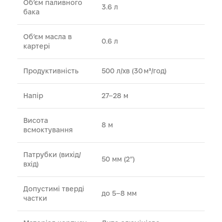
Об’єм паливного
3.6 л
бака
Об’єм масла в
0.6 л
картері
Продуктивність
500 л/хв (30 м³/год)
Напір
27–28 м
Висота
8 м
всмоктування
Патрубки (вихід/
50 мм (2″)
вхід)
Допустимі тверді
до 5–8 мм
частки