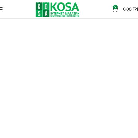
0
0.00
ГР