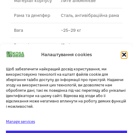
Матеріал корпусу
Лите алюмінієве
Рама та демпфер
Сталь, антивібраційна рама
Вага
~25–29 кг
Гарантія
12 міс
Налаштування cookies
Для чистої/слабо
Призначення
забрудненої води
Щоб забезпечити найкращий досвід користування, ми
використовуємо технології на кшталт файлів cookie для
зберігання та/або доступу до інформації про пристрій. Надаючи
згоду на використання цих технологій, ви дозволяєте нам
Add to compare
Додати до списку бажань
обробляти дані, такі як поведінка під час перегляду або унікальні
ідентифікатори на цьому сайті. Відмова від згоди або її
відкликання може негативно вплинути на роботу деяких функцій
Артикул:
9518966538588
і можливостей.
Manage services
Опис