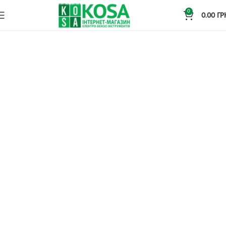
0
0.00
ГР