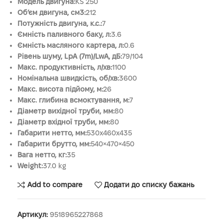
Модель двигуна:
KS 250
Об’єм двигуна, см3:
212
Потужність двигуна, к.с.:
7
Ємність паливного баку, л:
3.6
Ємність масляного картера, л:
0.6
Рівень шуму, LpA (7m)/LwA, дБ:
79/104
Макс. продуктивність, л/хв:
1100
Номінальна швидкість, об/хв:
3600
Макс. висота підйому, м:
26
Макс. глибина всмоктування, м:
7
Діаметр вихідної труби, мм:
80
Діаметр вхідної труби, мм:
80
Габарити нетто, мм:
530x460x435
Габарити брутто, мм:
540×470×450
Вага нетто, кг:
35
Weight:
37.0 kg
Add to compare
Додати до списку бажань
Артикул:
9518965227868