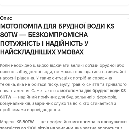
Опис
МОТОПОМПА ДЛЯ БРУДНОЇ ВОДИ KS
80TW — БЕЗКОМПРОМІСНА
ПОТУЖНІСТЬ І НАДІЙНІСТЬ У
НАЙСКЛАДНІШИХ УМОВАХ
Коли необхідно швидко відкачати великі об’єми брудної або
сильно забрудненої води, не можна покладатися на звичайні
насосні рішення. У таких ситуаціях потрібна справжня
техніка, яка не боїться піску, мулу, гравію, сміття та тривалого
навантаження. Саме такою є
мотопомпа для брудної води KS
80TW
— надійний помічник для будівельників, фермерів,
комунальників, аварійних служб та всіх, хто стикається з
проблемами водовідведення.
Модель
KS 80TW
— це професійна
мотопомпа із пропускною
здатністю до 1000 літрів на хвилину
, яка здатна впоратися з