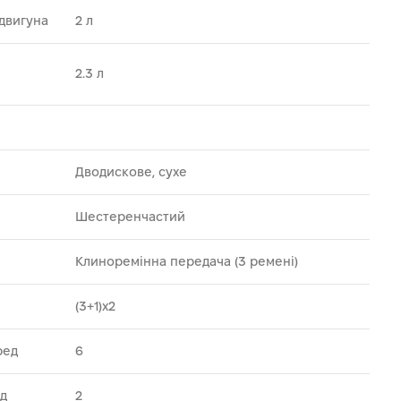
 двигуна
2 л
і
2.3 л
Дводискове, сухе
Шестеренчастий
Клиноремінна передача (3 ремені)
(3+1)х2
ред
6
ад
2