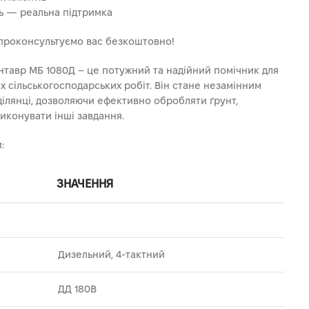
ль — реальна підтримка
 проконсультуємо вас безкоштовно!
тавр МБ 1080Д – це потужний та надійний помічник для
х сільськогосподарських робіт. Він стане незамінним
ділянці, дозволяючи ефективно обробляти ґрунт,
иконувати інші завдання.
:
ЗНАЧЕННЯ
Дизельний, 4-тактний
ДД 180В