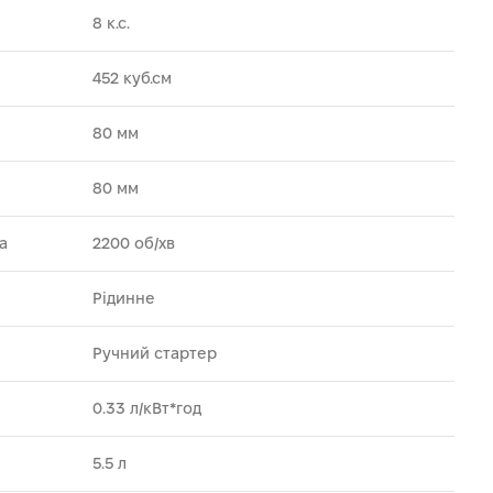
8 к.с.
452 куб.см
80 мм
80 мм
а
2200 об/хв
Рідинне
Ручний стартер
0.33 л/кВт*год
5.5 л