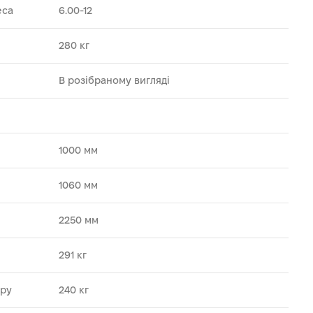
еса
6.00-12
280 кг
В розібраному вигляді
1000 мм
1060 мм
2250 мм
291 кг
ару
240 кг