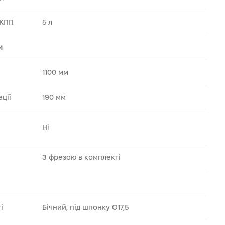
 КПП
5 л
и
1100 мм
ції
190 мм
Ні
З фрезою в комплекті
і
Бічний, під шпонку O17,5