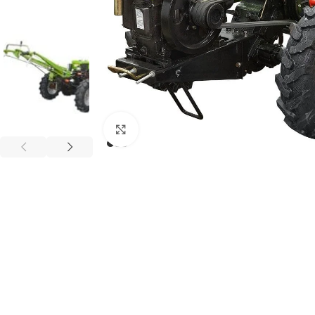
Клацніть, щоб збільшити