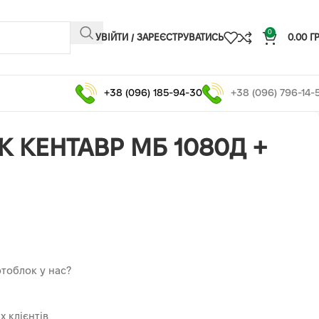
0
УВІЙТИ / ЗАРЕЄСТРУВАТИСЬ
0.00
Г
+38 (096) 185-94-30
+38 (096) 796-14-
 КЕНТАВР МБ 1080Д +
отоблок у нас?
 клієнтів