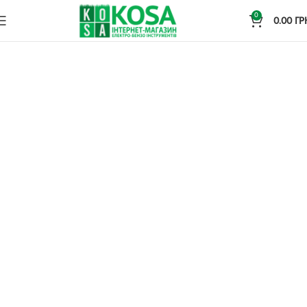
0
0.00
ГР