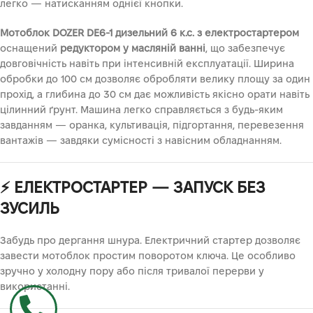
легко — натисканням однієї кнопки.
Мотоблок DOZER DE6-1 дизельний 6 к.с. з електростартером
оснащений
редуктором у масляній ванні
, що забезпечує
довговічність навіть при інтенсивній експлуатації. Ширина
обробки до 100 см дозволяє обробляти велику площу за один
прохід, а глибина до 30 см дає можливість якісно орати навіть
цілинний ґрунт. Машина легко справляється з будь-яким
завданням — оранка, культивація, підгортання, перевезення
вантажів — завдяки сумісності з навісним обладнанням.
⚡
ЕЛЕКТРОСТАРТЕР — ЗАПУСК БЕЗ
ЗУСИЛЬ
Забудь про дергання шнура. Електричний стартер дозволяє
завести мотоблок простим поворотом ключа. Це особливо
зручно у холодну пору або після тривалої перерви у
використанні.