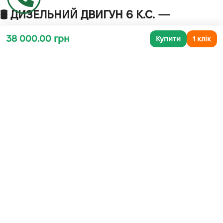
🛢
ДИЗЕЛЬНИЙ ДВИГУН 6 К.С. —
ЕКОНОМІЧНО ТА ПОТУЖНО
38 000.00 грн
Купити
1 клік
Двигун має
високий крутний момент
, що дозволяє працювати
навіть на важких ґрунтах, а витрата пального при цьому
залишається помірною. Дизель — це про реальну тягу,
довговічність і економію в довгостроковій перспективі.
⚙️
РЕДУКТОР У МАСЛЯНІЙ ВАННІ —
КЛЮЧ ДО ДОВГОГО ЖИТТЯ ТЕХНІКИ
Металевий шестерний редуктор працює плавно, не гріється й
не зношується при правильному обслуговуванні. Це серце
мотоблока, яке витримає навіть багаторічну експлуатацію.
🧰
КОМФОРТ У РОБОТІ КОЖНОГО ДНЯ