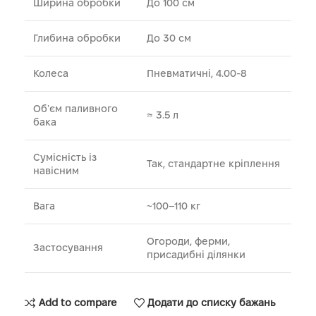
Ширина обробки
До 100 см
Глибина обробки
До 30 см
Колеса
Пневматичні, 4.00-8
Обʼєм паливного
≈ 3.5 л
бака
Сумісність із
Так, стандартне кріплення
навісним
Вага
~100–110 кг
Огороди, ферми,
Застосування
присадибні ділянки
Add to compare
Додати до списку бажань