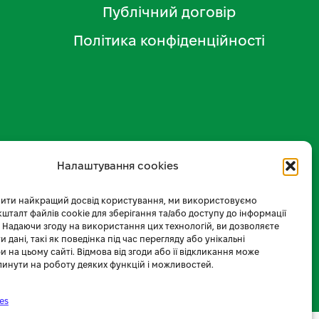
Публічний договір
Політика конфіденційності
Налаштування cookies
ити найкращий досвід користування, ми використовуємо
 кшталт файлів cookie для зберігання та/або доступу до інформації
 Надаючи згоду на використання цих технологій, ви дозволяєте
 дані, такі як поведінка під час перегляду або унікальні
и на цьому сайті. Відмова від згоди або її відкликання може
линути на роботу деяких функцій і можливостей.
es