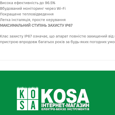
Висока ефективність до 96.5%
Вбудований моніторинг через Wi-Fi
Покращене тепловідведення
Легка інсталяція, просте керування
МАКСИМАЛЬНИЙ СТУПІНЬ ЗАХИСТУ IP67
Клас захисту IP67 означає, що апарат повністю захищений від 
пристрою впродовж багатьох років за будь-яких погодних умо