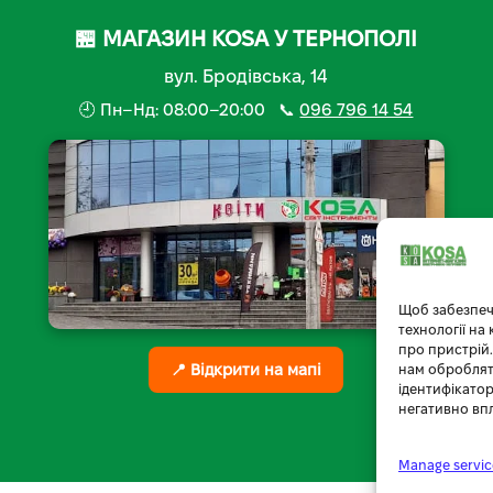
🏪 МАГАЗИН KOSA У ТЕРНОПОЛІ
вул. Бродівська, 14
🕘 Пн–Нд: 08:00–20:00 📞
096 796 14 54
Щоб забезпеч
технології на
про пристрій.
📍 Відкрити на мапі
нам обробляти
ідентифікатор
негативно вп
Manage servic