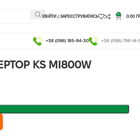
0
УВІЙТИ / ЗАРЕЄСТРУВАТИСЬ
0.00
Г
+38 (096) 185-94-30
+38 (096) 796-14-
ЕРТОР KS MI800W