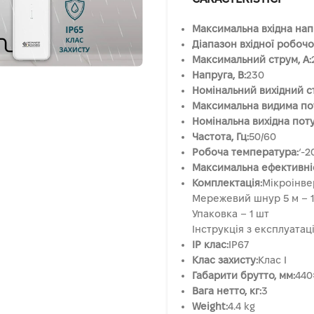
Максимальна вхідна напр
Діапазон вхідної робочоі
Максимальний струм, А:
Напруга, B:
230
Номінальний вихідний ст
Максимальна видима поту
Номінальна вихідна поту
Частота, Гц:
50/60
Робоча температура:
‘-2
Максимальна ефективніс
Комплектація:
Мікроінве
Мережевий шнур 5 м – 1
Упаковка – 1 шт
Інструкція з експлуатаці
IP клас:
IP67
Клас захисту:
Клас I
Габарити брутто, мм:
440
Вага нетто, кг:
3
Weight:
4.4 kg