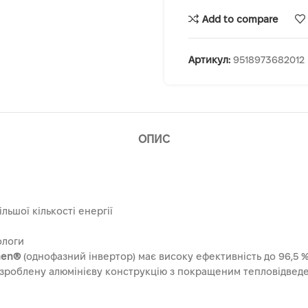
Add to compare
Артикул:
9518973682012
ОПИС
льшої кількості енергії
ологи
nen®
(однофазний інвертор) має високу ефективність до 96,5 %
озроблену алюмінієву конструкцію з покращеним тепловідвед