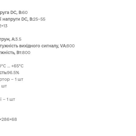
уга DC, В:
60
̈ напруги DC, В:
25~55
2×13
рум, А:
3.5
жність вихідного сигналу, VA:
800
жність, Вт:
800
0°С … +65°С
ть:
96.5%
ртор – 1 шт
 шт
ї – 1 шт
×286×68