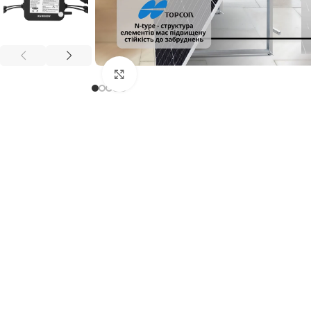
Клацніть, щоб збільшити