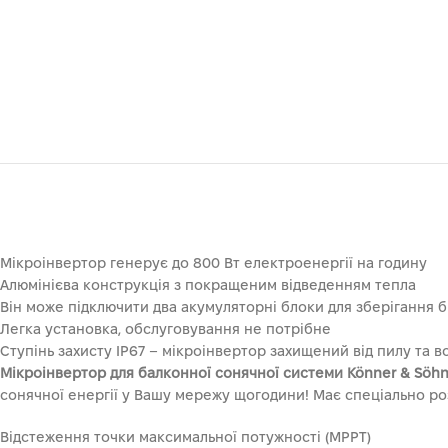
Мікроінвертор генерує до 800 Вт електроенергії на годину
Алюмінієва конструкція з покращеним відведенням тепла
Він може підключити два акумуляторні блоки для зберігання бі
Легка установка, обслуговування не потрібне
Ступінь захисту IP67 – мікроінвертор захищений від пилу та в
Мікроінвертор для балконної сонячної системи Könner & Söh
сонячної енергії у Вашу мережу щогодини! Має спеціально р
Відстеження точки максимальної потужності (MPPT)