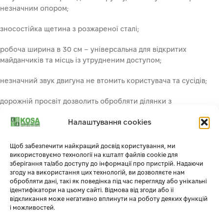
незначним опором;
зносостійка щетина з розжареної сталі;
робоча ширина в 30 см – універсальна для відкритих
майданчиків та місць із утрудненим доступом;
незначний звук двигуна не втомить користувача та сусідів;
дорожній просвіт дозволить обробляти ділянки з
дощеприймачами та каналізаційними люками, крайову зону;
Налаштування cookies
захисний екран виключає виліт каменів та сильне
пилоутворення.
Щоб забезпечити найкращий досвід користування, ми
використовуємо технології на кшталт файлів cookie для
3 причини придбати Lumag WKB 300:
зберігання та/або доступу до інформації про пристрій. Надаючи
згоду на використання цих технологій, ви дозволяєте нам
обробляти дані, такі як поведінка під час перегляду або унікальні
Бензинова версія розширює потенційну сферу застосування
ідентифікатори на цьому сайті. Відмова від згоди або її
та економно споживає паливо в процесі жнив;
відкликання може негативно вплинути на роботу деяких функцій
і можливостей.
Ретельне усунення рослин у важкодоступних місцях без