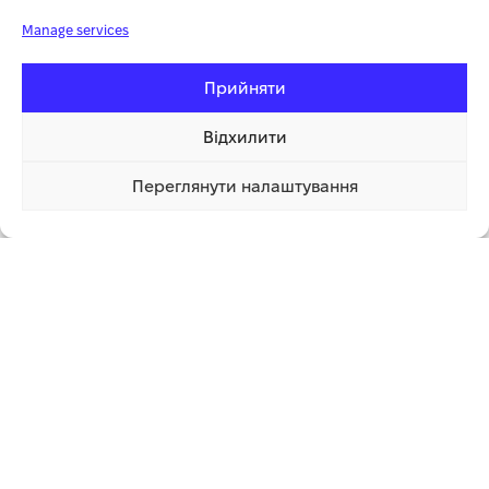
пошкодження декоративних покриттів та дерев’яних терас;
Manage services
Німецькі комплектуючі, бездоганне складання та актуальні
конструкторські рішення забезпечили тривалий термін
Прийняти
експлуатації та безпеку керуючого.
Відхилити
Додаткова інформація
Переглянути налаштування
52 050.00 грн
Купити
СУПУТНІ ТОВАРИ
-17%
ГАРЯЧИЙ