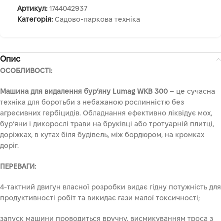
Артикул:
1744042937
Категорія:
Садово-паркова техніка
Опис
ОСОБЛИВОСТІ:
Машина для видалення бур’яну Lumag WKB 300
– це сучасна
техніка для боротьби з небажаною рослинністю без
агресивних гербіцидів. Обладнання ефективно ліквідує мох,
бур’яни і дикорослі трави на бруківці або тротуарній плитці,
доріжках, в кутах біля будівель, між бордюром, на кромках
доріг.
ПЕРЕВАГИ:
4-тактний двигун власної розробки видає гідну потужність для
продуктивності робіт та викидає гази малої токсичності;
запуск машини проводиться вручну, висмикуванням троса з