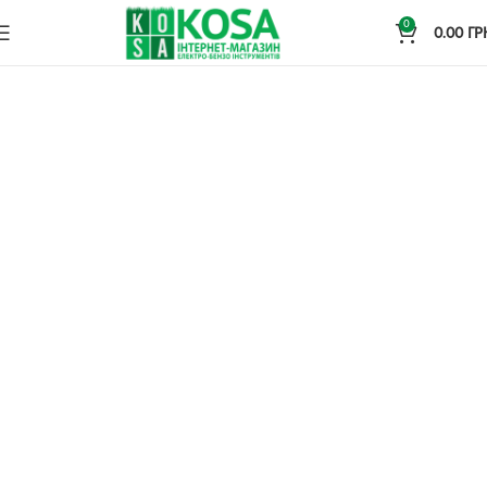
0
0.00
ГР