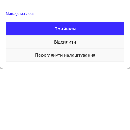
в діапазоні від 2 до 2,5 м. Щоб обрізати верхню крону, просто
складіть кущоріз під необхідним кутом.
З бездротовим
Manage services
приводом вам не доведеться турбуватися про будь-які шнури
живлення, які можуть перешкодити вам працювати або
Прийняти
погрожувати вашій безпеці.
Товар входить до програми ACCU 6020: Зарядний пристрій
Відхилити
HECHT
000620СН
, літій-іонний акумулятор
000625В
. В
комплект не входить.
Переглянути налаштування
3 699.00 грн
Купити
1 клік
Додаткова інформація
СУПУТНІ ТОВАРИ