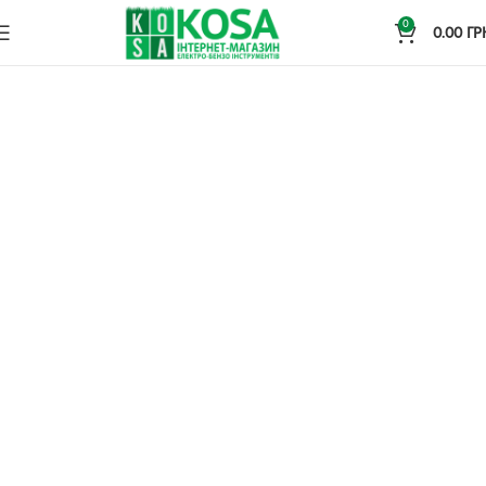
0
0.00
ГР