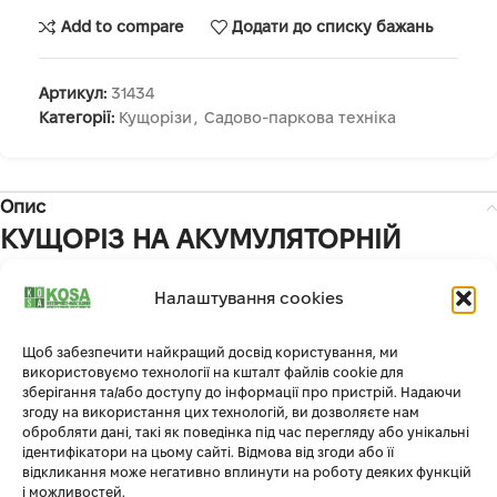
Add to compare
Додати до списку бажань
Артикул:
31434
Категорії:
Кущорізи
,
Садово-паркова техніка
Опис
КУЩОРІЗ НА АКУМУЛЯТОРНІЙ
БАТАРЕЇ HECHT 6025
Налаштування cookies
ІНФОРМАЦІЯ ПРО ТОВАР
Щоб забезпечити найкращий досвід користування, ми
використовуємо технології на кшталт файлів cookie для
HECHT 6025 – це телескопічний акумуляторний кущоріз
зберігання та/або доступу до інформації про пристрій. Надаючи
огорожі, який обрізає кущі гілля дерев навіть на висоті понад
згоду на використання цих технологій, ви дозволяєте нам
обробляти дані, такі як поведінка під час перегляду або унікальні
3 м. При правильному регулюванні довжини телескопічний
ідентифікатори на цьому сайті. Відмова від згоди або її
кущоріз дозволяє зручно обрізати передню і верхню частини
відкликання може негативно вплинути на роботу деяких функцій
живих огорож без підйому.
Довжина смуги можна регулювати
і можливостей.