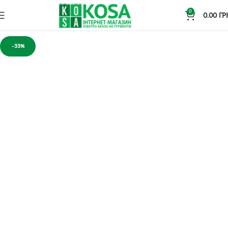
0
0.00
ГР
-33%