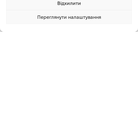
Відхилити
Переглянути налаштування
12 130.00 грн
Купити
1 клік
8 100.00 грн
ОБПРИСКУВАЧ САДОВИЙ
ОБПРИСКУВАЧ САДОВИЙ
АКУМУЛЯТОРНИЙ GÄRTNER
АКУМУЛЯТОРНИЙ GBS-10/12
GBS-16/12 V2.0
Садово-паркова техніка
,
Садово-паркова техніка
,
Обприскувачі
Out of stock
Обприскувачі
В наявності
1 350.00
грн
1 839.00
грн
1 889.00
грн
ЧИТАТИ ДАЛІ
ДОДАТИ В КОШИК