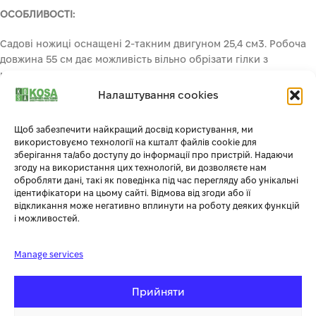
ОСОБЛИВОСТІ:
Садові ножиці оснащені 2-такним двигуном 25,4 см3. Робоча
довжина 55 см дає можливість вільно обрізати гілки з
максимальним діаметром 20 мм.
Кущоріз Faworyt Pro NP61 R також мають регульований кут
Налаштування cookies
нахилу головки та антивібраційну систему, яка підвищує
комфорт роботи оператора.
Щоб забезпечити найкращий досвід користування, ми
У комплекті:
свічковий ключ і ємність для суміші.
використовуємо технології на кшталт файлів cookie для
зберігання та/або доступу до інформації про пристрій. Надаючи
згоду на використання цих технологій, ви дозволяєте нам
обробляти дані, такі як поведінка під час перегляду або унікальні
ідентифікатори на цьому сайті. Відмова від згоди або її
відкликання може негативно вплинути на роботу деяких функцій
СУПУТНІ ТОВАРИ
і можливостей.
Manage services
ГАРЯЧИЙ
-27%
Прийняти