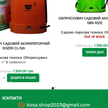
ОБПРИСКУВАЧ САДОВИЙ АК
GBS-10/12
Садово-паркова техніка
,
О
Out of stock
Ч САДОВИЙ АКУМУЛЯТОРНИЙ
1 350.0
1 839.00
грн
DOZER CL-12А
ЧИТАТИ ДАЛІ
кова техніка
,
Обприскувачі
В наявності
1 200.00
грн
50.00
грн
ДОДАТИ В КОШИК
КОНТАКТИ
kosa.shop2023@gmail.com