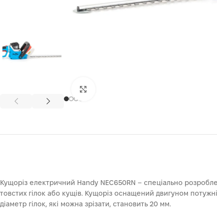
Клацніть, щоб збільшити
Кущоріз електричний Handy NEC650RN – спеціально розроблени
товстих гілок або кущів. Кущоріз оснащений двигуном потужн
діаметр гілок, які можна зрізати, становить 20 мм.