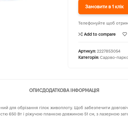
Замовити в 1 клік
Телефонуйте щоб отрим
Add to compare
Артикул:
2227853054
Категорія:
Садово-парко
ОПИС
ДОДАТКОВА ІНФОРМАЦІЯ
й для обрізання гілок живоплоту. Щоб забезпечити довговічн
істю 650 Вт і ріжучою планкою довжиною 51 см, з лазерною за