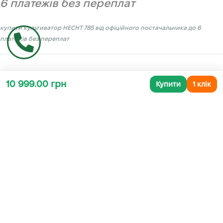
6 платежів без переплат
купити культиватор
HECHT 785
від офіційного постачальника до 6
платежів без переплат
10 999.00 грн
Купити
1 клік
Переваги офіційного представництва
HECHT в Україні
повна впевненість в якості та оригінальності продукції
гарантія дотримання всіх прав споживача
якісна консультація, безкоштовна доставка та гарантія 2 роки на
продукцію (приватне використання)
ТЕХНІЧНА ІНФОРМАЦІЯ