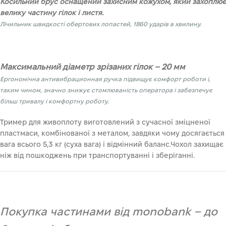
Косильний брус оснащений захисним кожухом, який захоплює
велику частину гілок і листя.
Лічильник швидкості обертових лопастей, 1860 ударів в хвилину.
Максимальний діаметр зрізаних гілок – 20 мм
Ергономічна антивибрационная ручка підвищує комфорт роботи і,
таким чином, значно знижує стомлюваність оператора і забезпечує
більш тривалу і комфортну роботу.
Тример для живоплоту виготовлений з сучасної зміцненої
пластмаси, комбінованої з металом, завдяки чому досягається
вага всього 5,3 кг (суха вага) і відмінний баланс.Чохол захищає
ніж від пошкоджень при транспортуванні і зберіганні.
Покупка частинами від monobank – до