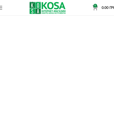
0
0.00
ГР