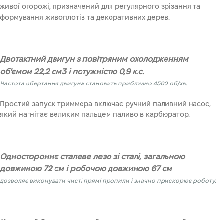
живої огорожі, призначений для регулярного зрізання та
формування живоплотів та декоративних дерев.
Двотактний двигун з повітряним охолодженням
об'ємом 22,2 см3 і потужністю 0,9 к.с.
Частота обертання двигуна становить приблизно 4500 об/хв.
Простий запуск триммера включає ручний паливний насос,
який нагнітає великим пальцем паливо в карбюратор.
Одностороннє сталеве лезо зі сталі, загальною
довжиною 72 см і робочою довжиною 67 см
дозволяє виконувати чисті прямі пропили і значно прискорює роботу.