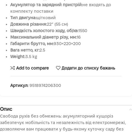
Акумулятор та зарядний пристрій:
не входять до
комплекту поставки
Тип двигуна:
щітковий
Довжина різання:
22” (55 см)
Швидкість холостого ходу, об/хв:
1550
Максимальний діаметр різу, мм:
16
Габарити брутто, мм:
930×220×200
Вага нетто, кг:
2.5
Weight:
3.5 kg
Add to compare
Додати до списку бажань
Артикул:
9518974206300
Опис
Свобода рухів без обмежень: акумуляторний кущоріз
забезпечує мобільність та незалежність від електромережі,
дозволяючи вам працювати у будь-якому куточку саду без