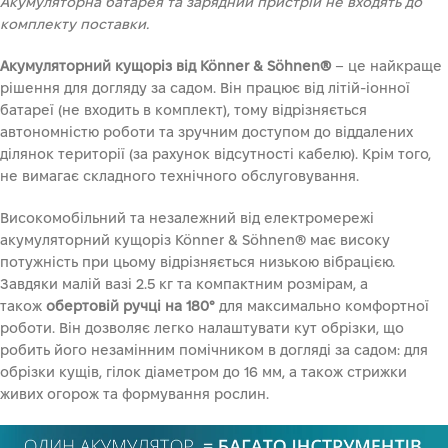
Акумуляторна батарея та зарядний пристрій не входять до
комплекту поставки.
Акумуляторний кущоріз від Könner & Söhnen®
– це найкраще
рішення для догляду за садом. Він працює від літій-іонної
батареї (не входить в комплект), тому відрізняється
автономністю роботи та зручним доступом до віддалених
ділянок території (за рахунок відсутності кабелю). Крім того,
не вимагає складного технічного обслуговування.
Високомобільний та незалежний від електромережі
акумуляторний кущоріз Könner & Söhnen® має високу
потужність при цьому відрізняється низькою вібрацією.
Завдяки малій вазі 2.5 кг та компактним розмірам, а
також
обертовій ручці на 180°
для максимально комфортної
роботи. Він дозволяє легко налаштувати кут обрізки, що
робить його незамінним помічником в догляді за садом: для
обрізки кущів, гілок діаметром до 16 мм, а також стрижки
живих огорож та формування рослин.