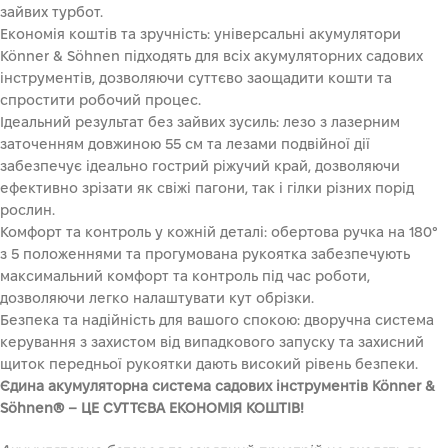
зайвих турбот.
Економія коштів та зручність: універсальні акумулятори
Könner & Söhnen підходять для всіх акумуляторних садових
інструментів, дозволяючи суттєво заощадити кошти та
спростити робочий процес.
Ідеальний результат без зайвих зусиль: лезо з лазерним
заточенням довжиною 55 см та лезами подвійної дії
забезпечує ідеально гострий ріжучий край, дозволяючи
ефективно зрізати як свіжі пагони, так і гілки різних порід
рослин.
Комфорт та контроль у кожній деталі: обертова ручка на 180°
з 5 положеннями та прогумована рукоятка забезпечують
максимальний комфорт та контроль під час роботи,
дозволяючи легко налаштувати кут обрізки.
Безпека та надійність для вашого спокою: дворучна система
керування з захистом від випадкового запуску та захисний
щиток передньої рукоятки дають високий рівень безпеки.
Єдина акумуляторна система садових інструментів Könner &
Söhnen® – ЦЕ СУТТЄВА ЕКОНОМІЯ КОШТІВ!