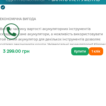
ЕКОНОМІЧНА ВИГОДА
Вагому частину вартості акумуляторних інструментів
складають саме акумулятори, а можливість використовувати
той самий акумулятор для декількох інструментів дозволяє
суттєво зекономити кошти. Універсальні акумулятори* Könner
& Söhnen® підходять для всіх акумуляторних садових
3 299.00 грн
Купити
1 клік
інструментів нашої торгової марки, отже користувачу
достатньо один раз придбати акумуляторну батарею обраної
ємності та зарядний пристрій і далі використовувати їх з
будь-яким акумуляторним приладом нашої лінійки.
*Акумулятор та зарядний пристрій не входять до комплекту
поставки