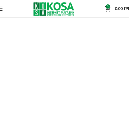
0
0.00
ГР