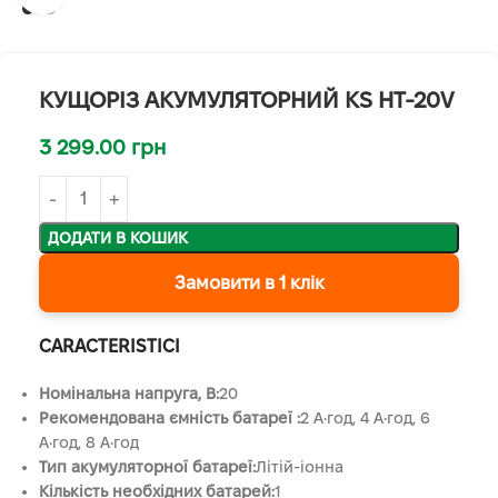
КУЩОРІЗ АКУМУЛЯТОРНИЙ KS HT-20V
3 299.00
грн
ДОДАТИ В КОШИК
Замовити в 1 клік
CARACTERISTICI
Номінальна напруга, В:
20
Рекомендована ємність батареї :
2 А•год, 4 А•год, 6
А•год, 8 А•год
Тип акумуляторної батареї:
Літій-іонна
Кількість необхідних батарей:
1