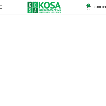
0
0.00
ГР