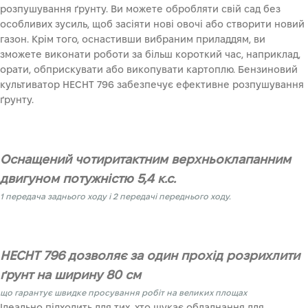
розпушування ґрунту. Ви можете обробляти свій сад без
особливих зусиль, щоб засіяти нові овочі або створити новий
газон. Крім того, оснастивши вибраним приладдям, ви
зможете виконати роботи за більш короткий час, наприклад,
орати, обприскувати або викопувати картоплю. Бензиновий
культиватор HECHT 796 забезпечує ефективне розпушування
ґрунту.
Оснащений чотиритактним верхньоклапанним
двигуном потужністю 5,4 к.с.
1 передача заднього ходу і 2 передачі переднього ходу.
HECHT 796 дозволяє за один прохід розрихлити
ґрунт на ширину 80 см
що гарантує швидке просування робіт на великих площах
Ідеально підходить для тих, хто шукає обладнання для