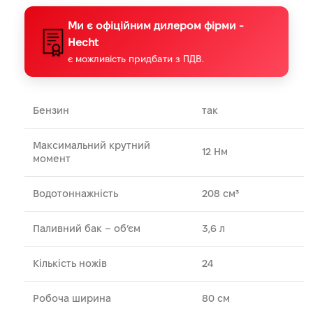
Ми є офіційним дилером фірми -
Hecht
є можливість придбати з ПДВ.
Бензин
так
Максимальний крутний
12 Нм
момент
Водотоннажність
208 см³
Паливний бак – об’єм
3,6 л
Кількість ножів
24
Робоча ширина
80 см