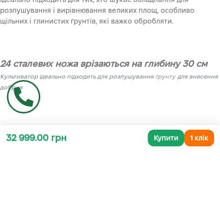
розпушування і вирівнювання великих площ, особливо
щільних і глинистих ґрунтів, які важко обробляти.
24 сталевих ножа врізаються на глибину 30 см
Культиватор ідеально підходить для розпушування
ґрунту
для внесення
добрив
Регульована ручка дозволить вам встановити
32 999.00 грн
Купити
1 клік
потрібну висоту
Корпус виконаний з якісного матеріалу
Продукція Hecht виготовлена з високоякісних матеріалів і з
застосуванням сучасних технологічних рішень, тому
відрізняється надійною роботою, стійкістю до важкої роботи і
довговічністю. Завдяки роторному культиватора ви остаточно
перестанете залежати від інших і будете насолоджуватися