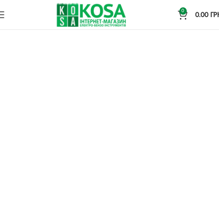
0
0.00
ГР