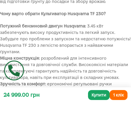
від підготовки ґрунту до посадки та збору врожаю.
Чому варто обрати Культиватор Husqvarna TF 230?
Потужний бензиновий двигун Husqvarna:
3.45 кВт
забезпечують високу продуктивність та легкий запуск.
Забудьте про проблеми з запуском та недостатню потужність!
Husqvarna TF 230 з легкістю впорається з найважчими
ґрунтами.
Міцна конструкція:
розроблений для інтенсивного
використання та довговічної служби. Високоякісні матеріали
та комплектуючі гарантують надійність та довговічність
культиватора, навіть при експлуатації в складних умовах.
Зручність та комфорт:
ергономічні регульовані ручки
забезпечують комфорт оператора під час роботи, зменшуючи
24 999.00 грн
Купити
1 клік
втому та навантаження на спину та руки. Ви зможете
працювати з Husqvarna TF 230 протягом тривалого часу, не
відчуваючи дискомфорту.
Простота у використанні:
легкий запуск та інтуїтивно
зрозуміле керування роблять цей культиватор доступним для
користувачів з будь-яким рівнем досвіду. Ви з легкістю