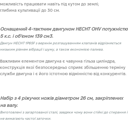
можливість працювати навіть під кутом до землі;
глибина культивації до 30 см.
Оснащений 4-тактним двигуном HECHT OHV потужністю
5 к.с. і об’ємом 139 см3.
Двигун HECHT 1P65F з верхнім розташуванням клапанів відрізняється
низьким рівнем вібрації і шуму, а також економією палива.
Важливим елементом двигуна є чавунна гільза циліндра,
конструкція якої безпосередньо сприяє збільшенню терміну
служби двигуна і є його істотною відмінністю від конкурентів.
Набір з 4 ріжучих ножів діаметром 26 см, закріплених
на валу.
Виготовлені з загартованої сталі, завдяки чому вони стійкі до стирання і
не вимагають частої заточки.