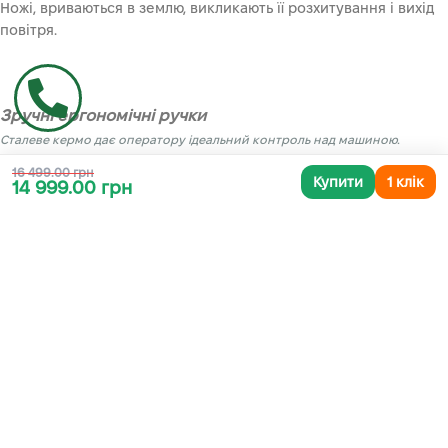
Ножі, вриваються в землю, викликають її розхитування і вихід
повітря.
Зручні ергономічні ручки
Сталеве кермо дає оператору ідеальний контроль над машиною.
Є запобіжник важеля зчеплення для запобігання випадкового
16 499.00 грн
Купити
1 клік
обертання ножів
14 999.00 грн
Колесо, прикріплене до передньої частини
конструкції, полегшує роботу з пристроєм
Використовуються не тільки для рулювання, а й для кращого контролю
робочої глибини.
Задній регульований зуб – шпора служить гальмом