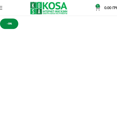
0
0.00
ГР
-9%