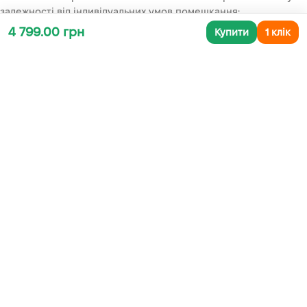
залежності від індивідуальних умов помешкання:
4 799.00 грн
Купити
1 клік
Вертикальне або горизонтальне положення панелей
Розміщення безпосередньо на балконі – цей варіант
дозволяє встановити панелі під необхіднім кутом до сонця,
максимально збільшуючи їх ефективність.
Розміщення зовні балкона – у цьому випадку вони стають
практично непомітними, а балкон залишається в повному
розпорядженні користувача.