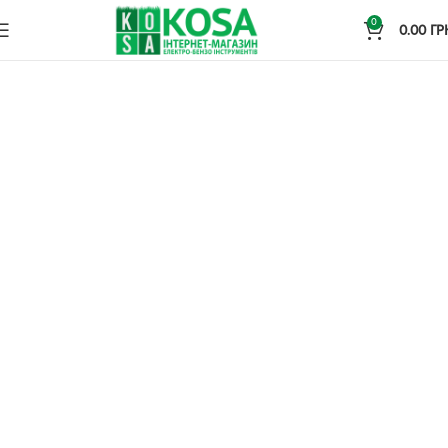
0
0.00
ГР