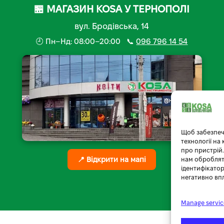
🏪 МАГАЗИН KOSA У ТЕРНОПОЛІ
вул. Бродівська, 14
🕘 Пн–Нд: 08:00–20:00 📞
096 796 14 54
Щоб забезпеч
технології на
про пристрій.
📍 Відкрити на мапі
нам обробляти
ідентифікатор
негативно вп
Manage servic