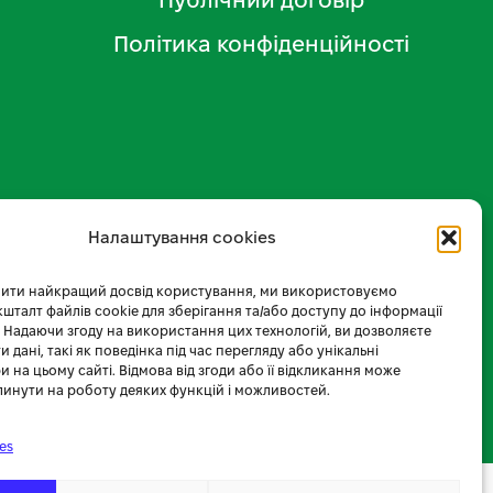
Політика конфіденційності
Налаштування cookies
ити найкращий досвід користування, ми використовуємо
 кшталт файлів cookie для зберігання та/або доступу до інформації
 Надаючи згоду на використання цих технологій, ви дозволяєте
 дані, такі як поведінка під час перегляду або унікальні
и на цьому сайті. Відмова від згоди або її відкликання може
линути на роботу деяких функцій і можливостей.
es