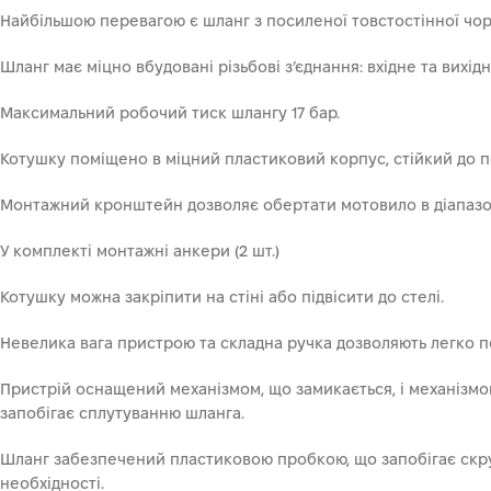
Найбільшою перевагою є шланг з посиленої товстостінної чорн
Шланг має міцно вбудовані різьбові з’єднання: вхідне та вихідн
Максимальний робочий тиск шлангу 17 бар.
Котушку поміщено в міцний пластиковий корпус, стійкий до п
Монтажний кронштейн дозволяє обертати мотовило в діапазон
У комплекті монтажні анкери (2 шт.)
Котушку можна закріпити на стіні або підвісити до стелі.
Невелика вага пристрою та складна ручка дозволяють легко п
Пристрій оснащений механізмом, що замикається, і механізмом
запобігає сплутуванню шланга.
Шланг забезпечений пластиковою пробкою, що запобігає скру
необхідності.