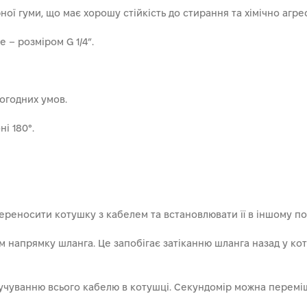
ої гуми, що має хорошу стійкість до стирання та хімічно агр
е – розміром G 1/4”.
огодних умов.
і 180°.
ереносити котушку з кабелем та встановлювати її в іншому по
 напрямку шланга. Це запобігає затіканню шланга назад у коту
чуванню всього кабелю в котушці. Секундомір можна переміщ