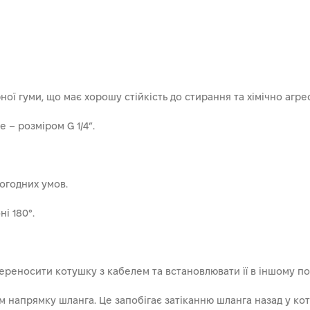
ої гуми, що має хорошу стійкість до стирання та хімічно агр
е – розміром G 1/4”.
огодних умов.
і 180°.
ереносити котушку з кабелем та встановлювати її в іншому по
 напрямку шланга. Це запобігає затіканню шланга назад у коту