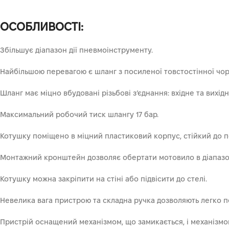
ОСОБЛИВОСТІ:
Збільшує діапазон дії пневмоінструменту.
Найбільшою перевагою є шланг з посиленої товстостінної чорн
Шланг має міцно вбудовані різьбові з’єднання: вхідне та вихідн
Максимальний робочий тиск шлангу 17 бар.
Котушку поміщено в міцний пластиковий корпус, стійкий до п
Монтажний кронштейн дозволяє обертати мотовило в діапазон
Котушку можна закріпити на стіні або підвісити до стелі.
Невелика вага пристрою та складна ручка дозволяють легко п
Пристрій оснащений механізмом, що замикається, і механізмом