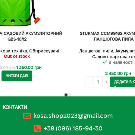
Ч САДОВИЙ АКУМУЛЯТОРНИЙ
STURMAX CCM9916S АКУ
GBS-10/12
ЛАНЦЮГОВА ПИЛА 1
кова техніка
,
Обприскувачі
Ланцюгові пили
,
Акумулят
Out of stock
Садово-паркова тех
В наявності
1 350.00
грн
39.00
грн
2 450.00
грн
ЧИТАТИ ДАЛІ
ДОДАТИ В 
КОНТАКТИ
kosa.shop2023@gmail.com
+38 (096) 185-94-30