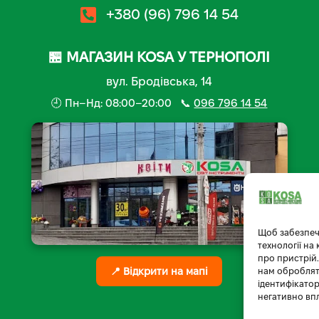
+380 (96) 796 14 54
🏪 МАГАЗИН KOSA У ТЕРНОПОЛІ
вул. Бродівська, 14
🕘 Пн–Нд: 08:00–20:00 📞
096 796 14 54
Щоб забезпеч
технології на
про пристрій.
📍 Відкрити на мапі
нам обробляти
ідентифікатор
негативно вп