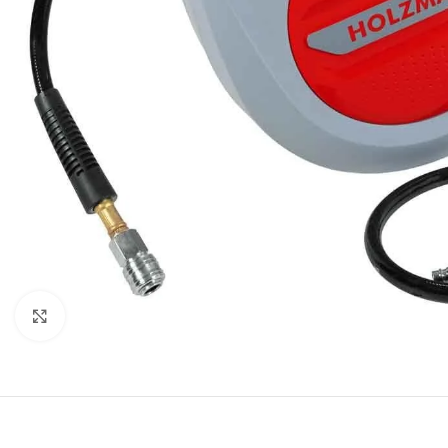
Клацніть, щоб збільшити