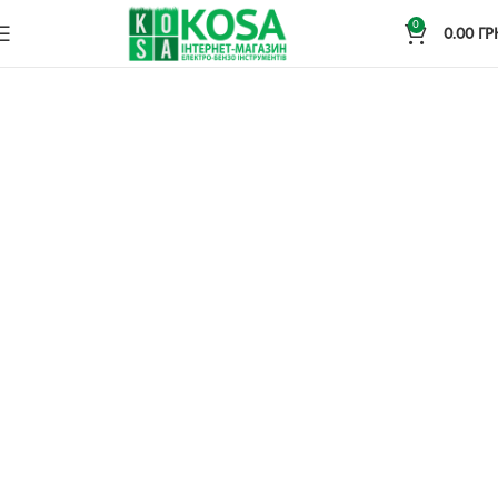
0
0.00
ГР