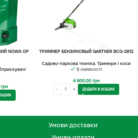
НИЙ NOWA OP
ТРИММЕР БЕНЗИНОВЫЙ GARTNER BCG-2812
Садово-паркова техніка
,
Тримери і коси
бприскувачі
В наявності
4 500.00
грн
0
грн
ДОДАТИ В КОШИК
КОШИК
Умови доставки
Умови оплати