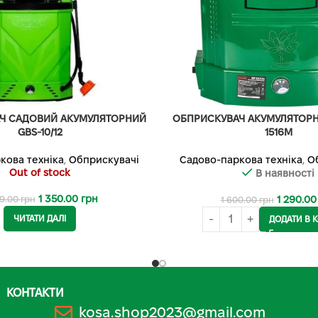
Ч САДОВИЙ АКУМУЛЯТОРНИЙ
ОБПРИСКУВАЧ АКУМУЛЯТОР
GBS-10/12
1516M
кова техніка
,
Обприскувачі
Садово-паркова техніка
,
О
Out of stock
В наявності
1 350.00
грн
1 290.0
39.00
грн
1 600.00
грн
ЧИТАТИ ДАЛІ
ДОДАТИ В 
КОНТАКТИ
kosa.shop2023@gmail.com