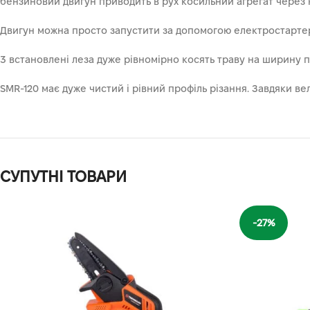
бензиновий двигун приводить в рух косильний агрегат через 
Двигун можна просто запустити за допомогою електростартера
3 встановлені леза дуже рівномірно косять траву на ширину пр
SMR-120 має дуже чистий і рівний профіль різання. Завдяки 
СУПУТНІ ТОВАРИ
-27%