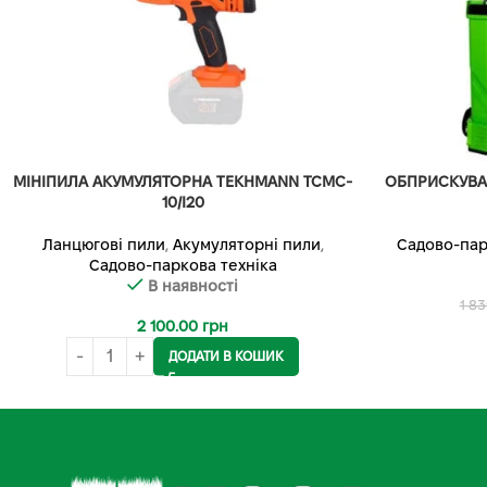
МІНІПИЛА АКУМУЛЯТОРНА TEKHMANN TCMC-
ОБПРИСКУВА
10/I20
Ланцюгові пили
,
Акумуляторні пили
,
Садово-пар
Садово-паркова техніка
В наявності
1 8
2 100.00
грн
ДОДАТИ В КОШИК