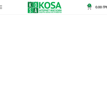
0
0.00
ГР