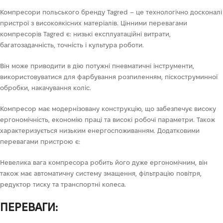
Компресори польського бренду Tagred – це технологічно досконалі
пристрої з високоякісних матеріалів. Цінними перевагами
компресорів Tagred є: низькі експлуатаційні витрати,
багатозадачність, точність і культура роботи.
Він може приводити в дію потужні пневматичні інструменти,
використовуватися для фарбування розпиленням, піскоструминної
обробки, накачування коліс.
Компресор має модернізовану конструкцію, що забезпечує високу
ергономічність, економію праці та високі робочі параметри. Також
характеризується низьким енергоспоживанням. Додатковими
перевагами пристрою є:
Невелика вага компресора робить його дуже ергономічним, він
також має автоматичну систему змащення, фільтрацію повітря,
редуктор тиску та транспортні колеса.
ПЕРЕВАГИ: