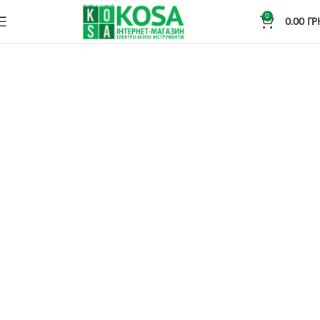
0
0.00
ГР