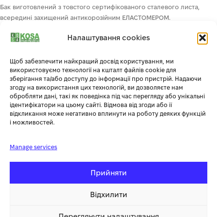
Бак виготовлений з товстого сертифікованого сталевого листа,
всередині захищений антикорозійним ЕЛАСТОМЕРОМ.
Висока герметичність і точність зварювання.
Налаштування cookies
Має 3 поршня
Ідеально підходить для більшості пневматичного обладнання –
надування, очищення, продування, фарбування поверхонь.
Щоб забезпечити найкращий досвід користування, ми
використовуємо технології на кшталт файлів cookie для
Ергономічний – має редуктор тиску, оснащений інноваційним
зберігання та/або доступу до інформації про пристрій. Надаючи
механізмом для регулювання нижнього і верхнього тиску, 2 великих
згоду на використання цих технологій, ви дозволяєте нам
металевих манометра.
обробляти дані, такі як поведінка під час перегляду або унікальні
Економічний – широкі ребра для кращого охолодження.
ідентифікатори на цьому сайті. Відмова від згоди або її
Мобільний – компресор має коліщатка, завдяки чому легко
відкликання може негативно вплинути на роботу деяких функцій
і можливостей.
пересувається.
Компресор відрізняється низьким енергоспоживанням при
збереженні високих робочих параметрів.
Manage services
Висока пропускна здатність повітря. Великий діаметр і висока
швидкість повітряного потоку запобігають засміченню брудом.
Прийняти
Має блок живлення.
Відхилити
Додаткова інформація
Переглянути налаштування